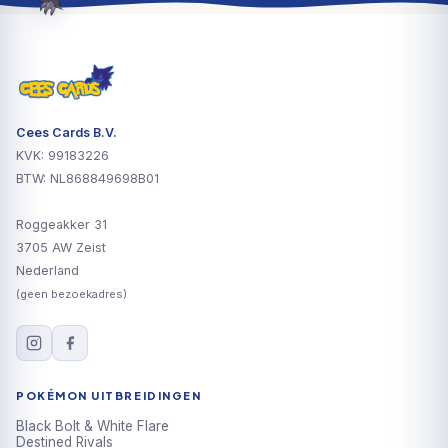
Cees Cards B.V.
KVK: 99183226
BTW: NL868849698B01
Roggeakker 31
3705 AW Zeist
Nederland
(geen bezoekadres)
POKÉMON UITBREIDINGEN
Black Bolt & White Flare
Destined Rivals