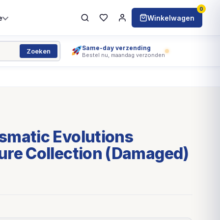
0
e
Winkelwagen
Same-day verzending
Zoeken
Bestel nu, maandag verzonden
smatic Evolutions
ure Collection (Damaged)