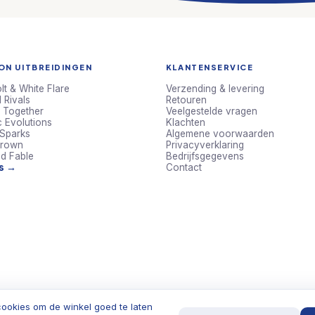
N UITBREIDINGEN
KLANTENSERVICE
lt & White Flare
Verzending & levering
 Rivals
Retouren
 Together
Veelgestelde vragen
c Evolutions
Klachten
 Sparks
Algemene voorwaarden
Crown
Privacyverklaring
d Fable
Bedrijfsgegevens
ts →
Contact
ookies om de winkel goed te laten