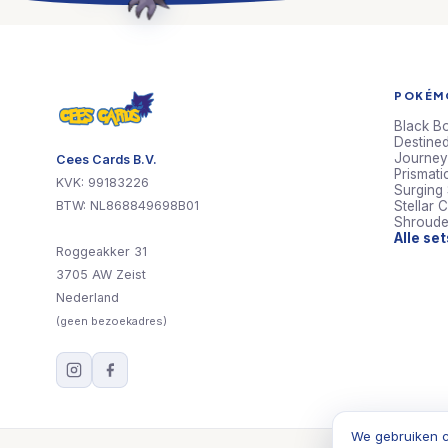
POKÉMO
Black Bo
Destined
Journey
Cees Cards B.V.
Prismati
KVK: 99183226
Surging
BTW: NL868849698B01
Stellar 
Shroude
Alle se
Roggeakker 31
3705 AW Zeist
Nederland
(geen bezoekadres)
We gebruiken c