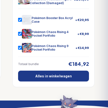
Collection (Damaged)
Pokémon Booster Box Acryl
+
€
20,95
Case
Pokémon Chaos Rising 4
+
€
8,99
Pocket Portfolio
Pokémon Chaos Rising 9
+
€
14,99
Pocket Portfolio
€184,92
Totaal bundle
Alles in winkelwagen