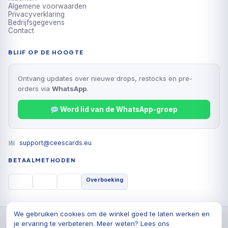
Algemene voorwaarden
Privacyverklaring
Bedrijfsgegevens
Contact
BLIJF OP DE HOOGTE
Ontvang updates over nieuwe drops, restocks en pre-
orders via
WhatsApp
.
Word lid van de WhatsApp-groep
support@ceescards.eu
BETAALMETHODEN
Overboeking
We gebruiken cookies om de winkel goed te laten werken en
© 2026 Cees Cards B.V., Alle rechten voorbehouden
je ervaring te verbeteren. Meer weten? Lees ons
Privacyverklaring
Algemene voorwaarden
Cookiebeleid