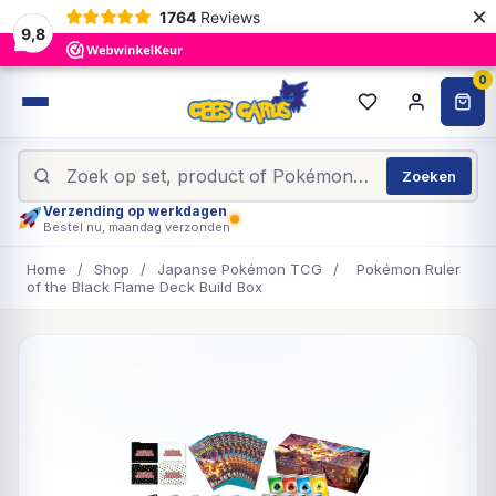
×
1764
Reviews
9,8
0
Zoeken
Verzending op werkdagen
Bestel nu, maandag verzonden
Home
/
Shop
/
Japanse Pokémon TCG
/
Pokémon Ruler
of the Black Flame Deck Build Box
UITVERKOCHT