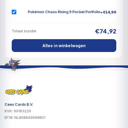
+
€
14,99
Pokémon Chaos Rising 9 Pocket Portfolio
€74,92
Totaal bundle
Alles in winkelwagen
Cees Cards B.V.
KVK: 99183226
BTW: NL868849698B01