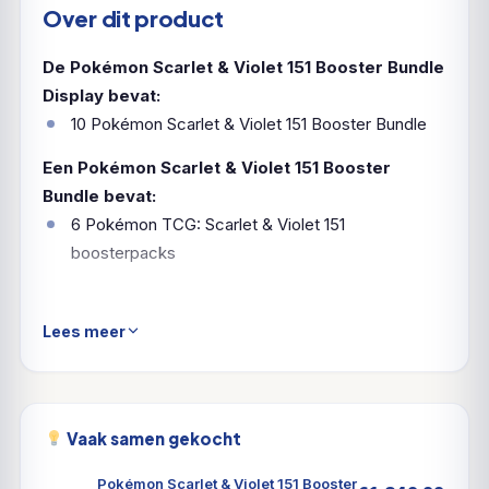
Over dit product
De Pokémon Scarlet & Violet 151 Booster Bundle
Display bevat:
10 Pokémon Scarlet & Violet 151 Booster Bundle
Een Pokémon Scarlet & Violet 151 Booster
Bundle bevat:
6 Pokémon TCG: Scarlet & Violet 151
boosterpacks
Gotta Catch ’Em All!
Lees meer
Vorm een team met Bulbasaur, Charmander en
Squirtle en beleef een gloednieuwe dageraad in
Kanto! Met deze nieuwe dag komt er een nieuwe
Vaak samen gekocht
kans om oude vrienden op te sporen, nieuwe partners
te maken en alle originele 151 te vangen. Ontdek de
Pokémon Scarlet & Violet 151 Booster