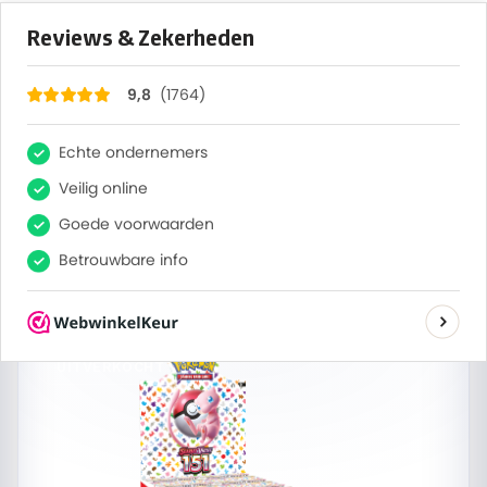
×
1764
Reviews
9,8
0
Zoeken
Verzending op werkdagen
Bestel nu, maandag verzonden
Home
/
Alle sets
/
Deals
/
Pokémon Scarlet & Violet 151
Booster Bundle Display
UITVERKOCHT