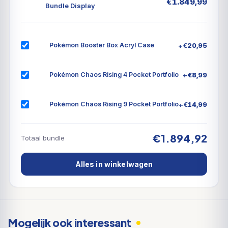
€
1.849,99
buitengewone Venusaur ex, Charizard ex, en
Bundle Display
Blastoise ex op speciale kaarten met boeiende
illustraties, en verken de steden en het platteland van
een nieuw leven ingeblazen land - misschien vind je
+
€
20,95
Pokémon Booster Box Acryl Case
zelfs de ongrijpbare Mew ex tijdens je reizen. In de
uitbreiding Scarlet & Violet-151 ontvouwen zich
+
€
8,99
Pokémon Chaos Rising 4 Pocket Portfolio
nieuwe avonturen en worden nieuwe horizonten
onthuld!
+
€
14,99
Pokémon Chaos Rising 9 Pocket Portfolio
€1.894,92
Totaal bundle
Alles in winkelwagen
Mogelijk ook interessant