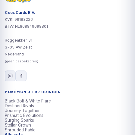
Cees Cards B.V.
KVK: 99183226
BTW: NL868849698B01
Roggeakker 31
3705 AW Zeist
Nederland
(geen bezoekadres)
POKÉMON UITBREIDINGEN
Black Bolt & White Flare
Destined Rivals
Journey Together
Prismatic Evolutions
Surging Sparks
Stellar Crown
Shrouded Fable
Alle sets →