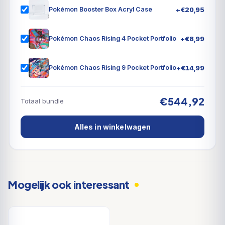
Blastoise ex op speciale kaarten met boeiende
+
€
20,95
Pokémon Booster Box Acryl Case
illustraties, en verken de steden en het platteland van
een nieuw leven ingeblazen land - misschien vind je
+
€
8,99
Pokémon Chaos Rising 4 Pocket Portfolio
zelfs de ongrijpbare Mew ex tijdens je reizen. In de
uitbreiding Scarlet & Violet-151 ontvouwen zich
+
€
14,99
Pokémon Chaos Rising 9 Pocket Portfolio
nieuwe avonturen en worden nieuwe horizonten
onthuld!
€544,92
Totaal bundle
Alles in winkelwagen
Mogelijk ook interessant