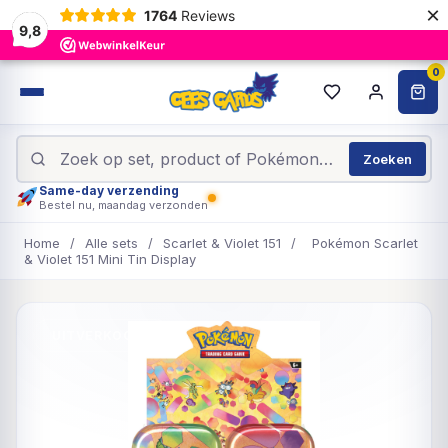
×
1764
Reviews
9,8
0
Zoeken
Same-day verzending
Bestel nu, maandag verzonden
Home
/
Alle sets
/
Scarlet & Violet 151
/
Pokémon Scarlet
& Violet 151 Mini Tin Display
UITVERKOCHT