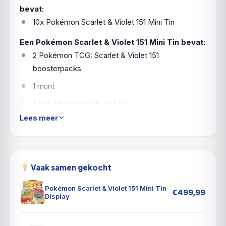
bevat:
10x Pokémon Scarlet & Violet 151 Mini Tin
Een Pokémon Scarlet & Violet 151 Mini Tin bevat:
2 Pokémon TCG: Scarlet & Violet 151
boosterpacks
1 munt
1 cart art passend bij het blik
Lees meer
Gotta Catch ’Em All!
Vorm een team met Bulbasaur, Charmander en
Squirtle en beleef een gloednieuwe dageraad in
Vaak samen gekocht
Kanto! Met deze nieuwe dag komt er een nieuwe
Pokémon Scarlet & Violet 151 Mini Tin
€
499,99
kans om oude vrienden op te sporen, nieuwe partners
Display
te maken en alle originele 151 te vangen. Ontdek de
buitengewone Venusaur ex, Charizard ex, en