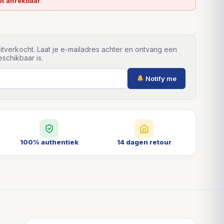
et aftrekbaar
.
itverkocht. Laat je e-mailadres achter en ontvang een
schikbaar is.
Notify me
100% authentiek
14 dagen retour