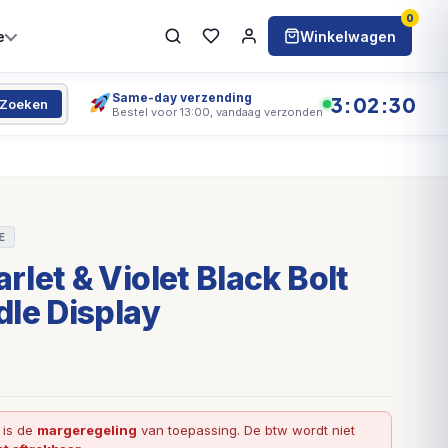
0
e
Winkelwagen
Same-day verzending
3:02:29
Zoeken
Bestel voor 13:00, vandaag verzonden
E
let & Violet Black Bolt
le Display
l is de
margeregeling
van toepassing. De btw wordt niet