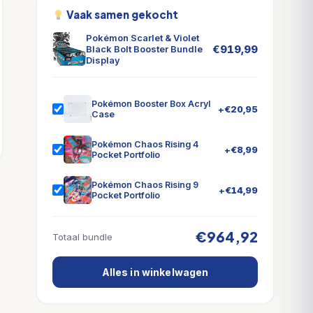
Vaak samen gekocht
Pokémon Scarlet & Violet
€
919,99
Black Bolt Booster Bundle
Display
Pokémon Booster Box Acryl
+
€
20,95
Case
Pokémon Chaos Rising 4
+
€
8,99
Pocket Portfolio
Pokémon Chaos Rising 9
+
€
14,99
Pocket Portfolio
€964,92
Totaal bundle
Alles in winkelwagen