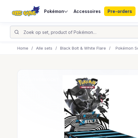
Pokémon
Accessoires
Pre-orders
Home
/
Alle sets
/
Black Bolt & White Flare
/
Pokémon Sca
UITVERKOCHT