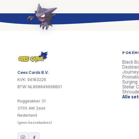
POKÉMO
Black Bo
Destined
Journey
Cees Cards B.V.
Prismati
KVK: 99183226
Surging
BTW: NL868849698B01
Stellar 
Shroude
Alle se
Roggeakker 31
3705 AW Zeist
Nederland
(geen bezoekadres)