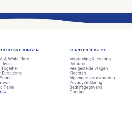
N UITBREIDINGEN
KLANTENSERVICE
lt & White Flare
Verzending & levering
 Rivals
Retouren
 Together
Veelgestelde vragen
c Evolutions
Klachten
 Sparks
Algemene voorwaarden
Crown
Privacyverklaring
d Fable
Bedrijfsgegevens
ts →
Contact