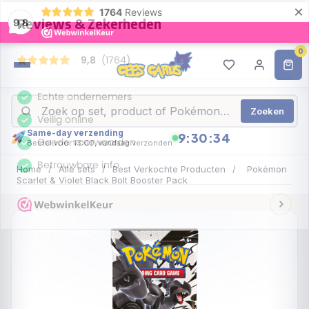
×
1764
Reviews
9,8
0
Zoeken
Same-day verzending
9:30:32
Bestel voor 13:00, vandaag verzonden
Home
/
Alle sets
/
Best Verkochte Producten
/
Pokémon
Scarlet & Violet Black Bolt Booster Pack
UITVERKOCHT