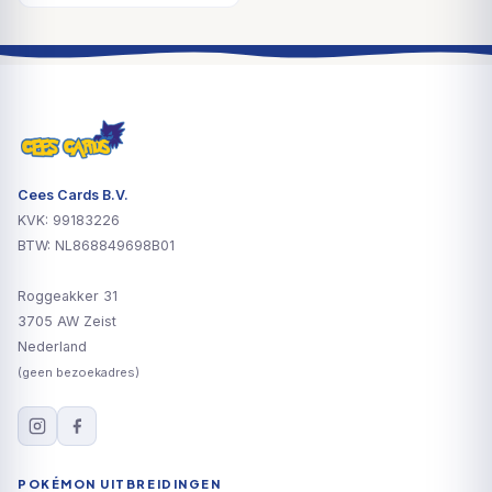
Cees Cards B.V.
KVK: 99183226
BTW: NL868849698B01
Roggeakker 31
3705 AW Zeist
Nederland
(geen bezoekadres)
POKÉMON UITBREIDINGEN