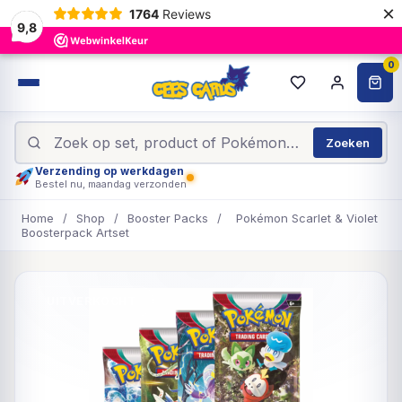
×
1764
Reviews
9,8
0
Zoeken
Verzending op werkdagen
Bestel nu, maandag verzonden
Home
/
Shop
/
Booster Packs
/
Pokémon Scarlet & Violet
Boosterpack Artset
UITVERKOCHT