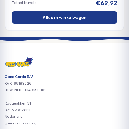
€69,92
Totaal bundle
Alles in winkelwagen
Cees Cards B.V.
KVK: 99183226
BTW: NL868849698B01
Roggeakker 31
3705 AW Zeist
Nederland
(geen bezoekadres)