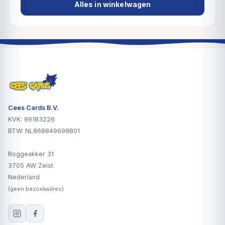
Alles in winkelwagen
Cees Cards B.V.
KVK: 99183226
BTW: NL868849698B01
Roggeakker 31
3705 AW Zeist
Nederland
(geen bezoekadres)