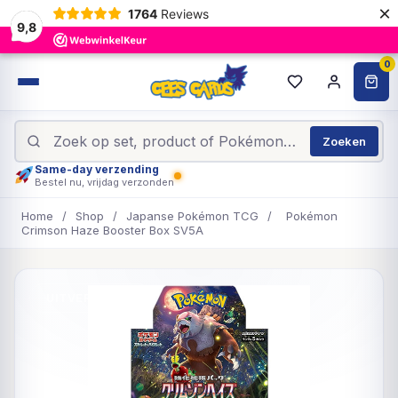
×
1764
Reviews
9,8
0
Zoeken
Same-day verzending
Bestel nu, vrijdag verzonden
Home
/
Shop
/
Japanse Pokémon TCG
/
Pokémon
Crimson Haze Booster Box SV5A
UITVERKOCHT