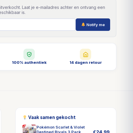
itverkocht. Laat je e-mailadres achter en ontvang een
schikbaar is.
Notify me
100% authentiek
14 dagen retour
Vaak samen gekocht
Pokémon Scarlet & Violet
€
24,99
Destined Rivals 3 Pack