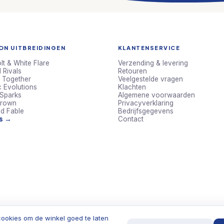
N UITBREIDINGEN
KLANTENSERVICE
lt & White Flare
Verzending & levering
 Rivals
Retouren
 Together
Veelgestelde vragen
c Evolutions
Klachten
 Sparks
Algemene voorwaarden
Crown
Privacyverklaring
d Fable
Bedrijfsgegevens
ts →
Contact
ookies om de winkel goed te laten