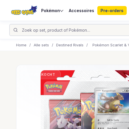
Pokémon
Accessoires
Pre-orders
Home
/
Alle sets
/
Destined Rivals
/
Pokémon Scarlet & V
UITVERKOCHT