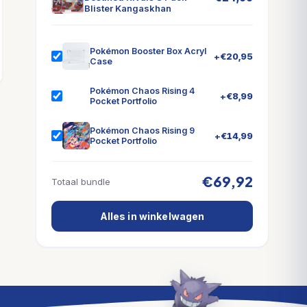
Blister Kangaskhan
Pokémon Booster Box Acryl
+
€
20,95
Case
Pokémon Chaos Rising 4
+
€
8,99
Pocket Portfolio
Pokémon Chaos Rising 9
+
€
14,99
Pocket Portfolio
€69,92
Totaal bundle
Alles in winkelwagen