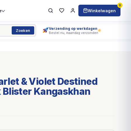
0
e
Winkelwagen
Verzending op werkdagen
Zoeken
Bestel nu, maandag verzonden
let & Violet Destined
k Blister Kangaskhan