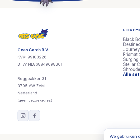
POKÉMO
Black Bo
Destined
Journey
Cees Cards B.V.
Prismati
KVK: 99183226
Surging
BTW: NL868849698B01
Stellar 
Shroude
Alle se
Roggeakker 31
3705 AW Zeist
Nederland
(geen bezoekadres)
We gebruiken c