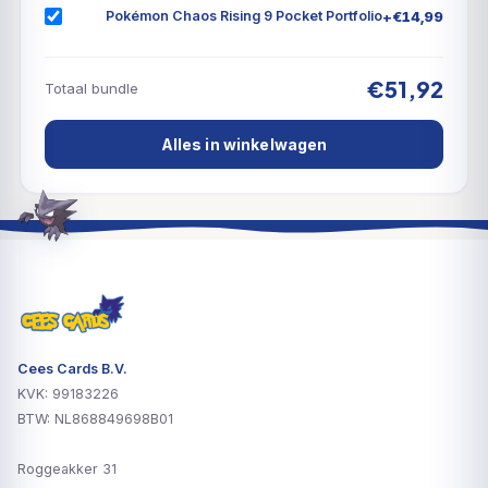
+
€
14,99
Pokémon Chaos Rising 9 Pocket Portfolio
€51,92
Totaal bundle
Alles in winkelwagen
Cees Cards B.V.
KVK: 99183226
BTW: NL868849698B01
Roggeakker 31