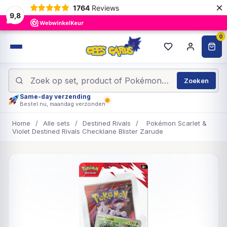
×
1764
Reviews
9,8
0
Zoeken
Same-day verzending
Bestel nu, maandag verzonden
Home
/
Alle sets
/
Destined Rivals
/
Pokémon Scarlet &
Violet Destined Rivals Checklane Blister Zarude
UITVERKOCHT