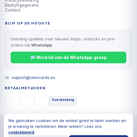
Privacyverklaring
Bedrijfsgegevens
Contact
BLIJF OP DE HOOGTE
Ontvang updates over nieuwe drops, restocks en pre-
orders via
WhatsApp
.
Word lid van de WhatsApp-groep
support@ceescards.eu
BETAALMETHODEN
Overboeking
We gebruiken cookies om de winkel goed te laten werken en
© 2026 Cees Cards B.V., Alle rechten voorbehouden
je ervaring te verbeteren. Meer weten? Lees ons
Privacyverklaring
Algemene voorwaarden
Cookiebeleid
cookiebeleid
.