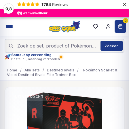
×
1764
Reviews
9,8
0
Zoeken
Same-day verzending
Bestel nu, maandag verzonden
Home
/
Alle sets
/
Destined Rivals
/
Pokémon Scarlet &
Violet Destined Rivals Elite Trainer Box
UITVERKOCHT