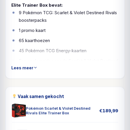
Elite Trainer Box bevat:
9 Pokémon TCG: Scarlet & Violet Destined Rivals
boosterpacks
1 promo kaart
65 kaarthoezen
45 Pokémon TCG Energy-kaarten
Een spelersgids voor de Scarlet & Violet Destined
Lees meer
Rivals uitbreiding
6 dobbelstenen met schadeteller
1 wedstrijd-wedstrijd dobbelsteen
Vaak samen gekocht
2 plastic conditiemarkers
Pokémon Scarlet & Violet Destined
Een verzameldoos om alles in te bewaren, met 4
€
189,99
Rivals Elite Trainer Box
verdelers om het overzichtelijk te houden
Een codekaart voor Pokémon Trading Card Game