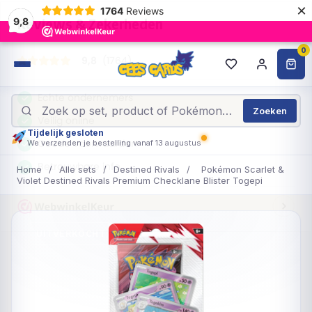
×
1764
Reviews
9,8
0
Zoeken
Tijdelijk gesloten
We verzenden je bestelling vanaf 13 augustus
Home
/
Alle sets
/
Destined Rivals
/
Pokémon Scarlet &
Violet Destined Rivals Premium Checklane Blister Togepi
UITVERKOCHT