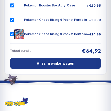
vriendschap in de Pokémon TCG: Scarlet & Violet –
+
€
20,95
Pokémon Booster Box Acryl Case
Journey Together-uitbreiding!
+
€
8,99
Pokémon Chaos Rising 4 Pocket Portfolio
+
€
14,99
Pokémon Chaos Rising 9 Pocket Portfolio
€64,92
Totaal bundle
Alles in winkelwagen