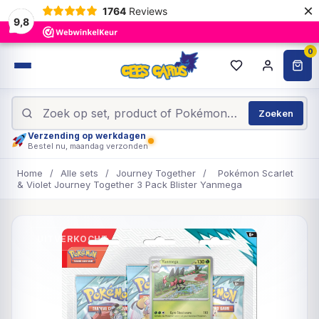
×
1764
Reviews
9,8
0
Zoeken
Verzending op werkdagen
Bestel nu, maandag verzonden
Home
/
Alle sets
/
Journey Together
/
Pokémon Scarlet
& Violet Journey Together 3 Pack Blister Yanmega
UITVERKOCHT