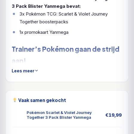
3 Pack Blister Yanmega bevat:
3x Pokémon TCG: Scarlet & Violet Journey
Together boosterpacks
1x promokaart Yanmega
Trainer’s Pokémon gaan de strijd
aan!
Lees meer
Met diep vertrouwen en constante begeleiding
helpen Trainers het beste in hun Pokémon naar boven
te halen. De band die ze delen, stelt hen in staat om
als één geheel te handelen in de strijd, terwijl ze hun
Vaak samen gekocht
kracht tot het uiterste drijven, ook als Pokémon ex!
Werk samen met N’s Zoroark ex, Iono’s Bellibolt ex,
Pokémon Scarlet & Violet Journey
€
19,99
Together 3 Pack Blister Yanmega
Lillie’s Clefairy ex, Hop’s Zacian ex en meer Trainer’s
Pokémon, en ontdek de onstuitbare kracht van