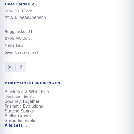
Cees Cards B.V.
KVK: 99183226
BTW: NL868849698B01
Roggeakker 31
3705 AW Zeist
Nederland
(geen bezoekadres)
POKÉMON UITBREIDINGEN
Black Bolt & White Flare
Destined Rivals
Journey Together
Prismatic Evolutions
Surging Sparks
Stellar Crown
Shrouded Fable
Alle sets →