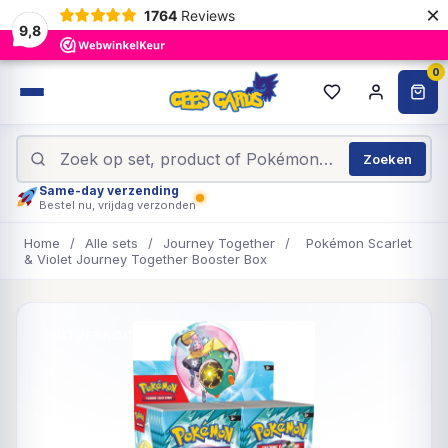
×
1764
Reviews
9,8
0
Zoeken
Same-day verzending
Bestel nu, vrijdag verzonden
Home
/
Alle sets
/
Journey Together
/
Pokémon Scarlet
& Violet Journey Together Booster Box
UITVERKOCHT