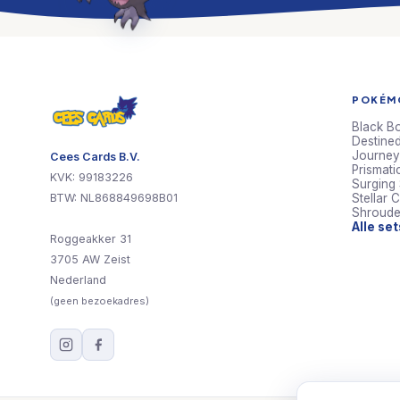
POKÉMO
Black Bo
Destined
Journey
Cees Cards B.V.
Prismati
KVK: 99183226
Surging
BTW: NL868849698B01
Stellar 
Shroude
Alle se
Roggeakker 31
3705 AW Zeist
Nederland
(geen bezoekadres)