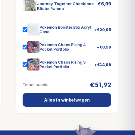
€
6,99
Journey Together Checklane
Blister Yanma
Pokémon Booster Box Acryl
+
€
20,95
Case
Pokémon Chaos Rising 4
+
€
8,99
Pocket Portfolio
Pokémon Chaos Rising 9
+
€
14,99
Pocket Portfolio
€51,92
Totaal bundle
Alles in winkelwagen