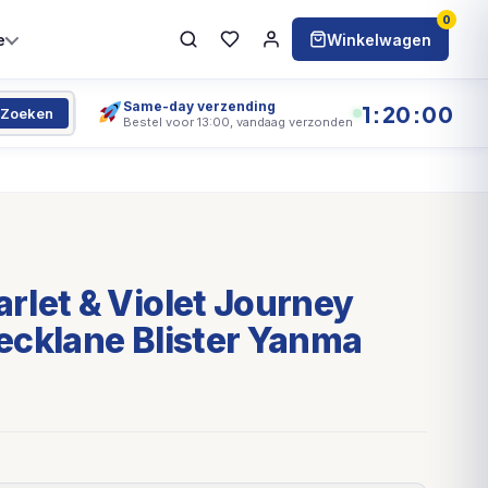
0
e
Winkelwagen
Same-day verzending
1:20:00
Zoeken
Bestel voor 13:00, vandaag verzonden
let & Violet Journey
ecklane Blister Yanma