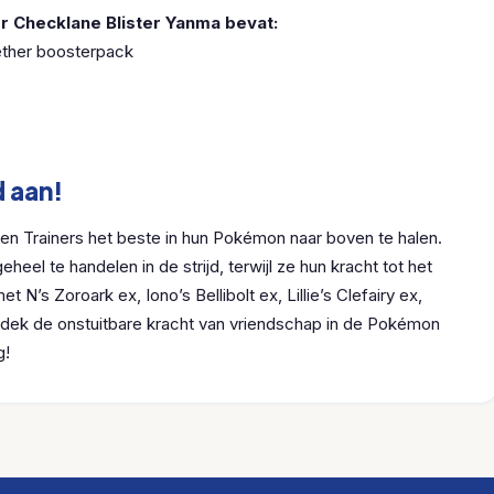
r Checklane Blister Yanma bevat:
ether boosterpack
d aan!
en Trainers het beste in hun Pokémon naar boven te halen.
heel te handelen in de strijd, terwijl ze hun kracht tot het
N’s Zoroark ex, Iono’s Bellibolt ex, Lillie’s Clefairy ex,
tdek de onstuitbare kracht van vriendschap in de Pokémon
g!