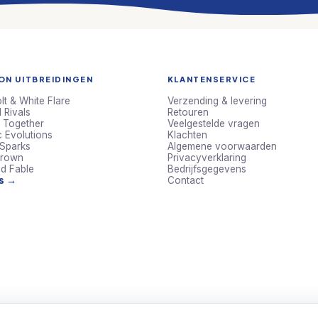
N UITBREIDINGEN
KLANTENSERVICE
lt & White Flare
Verzending & levering
 Rivals
Retouren
 Together
Veelgestelde vragen
c Evolutions
Klachten
 Sparks
Algemene voorwaarden
Crown
Privacyverklaring
d Fable
Bedrijfsgegevens
ts →
Contact