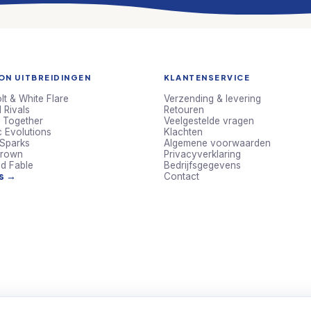
N UITBREIDINGEN
KLANTENSERVICE
lt & White Flare
Verzending & levering
 Rivals
Retouren
 Together
Veelgestelde vragen
c Evolutions
Klachten
 Sparks
Algemene voorwaarden
Crown
Privacyverklaring
d Fable
Bedrijfsgegevens
ts →
Contact