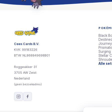
POKÉMO
Black Bo
Destined
Journey
Cees Cards B.V.
Prismati
KVK: 99183226
Surging
BTW: NL868849698B01
Stellar 
Shroude
Alle se
Roggeakker 31
3705 AW Zeist
Nederland
(geen bezoekadres)