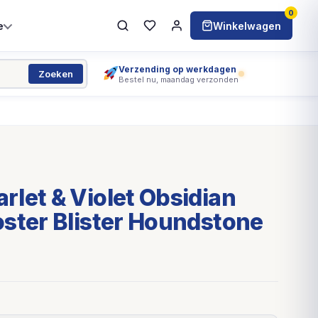
0
e
Winkelwagen
Verzending op werkdagen
Zoeken
Bestel nu, maandag verzonden
let & Violet Obsidian
ster Blister Houndstone