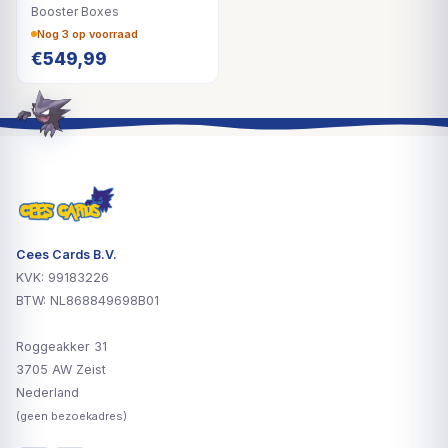
Booster Boxes
Nog 3 op voorraad
€
549,99
Cees Cards B.V.
KVK: 99183226
BTW: NL868849698B01
Roggeakker 31
3705 AW Zeist
Nederland
(geen bezoekadres)