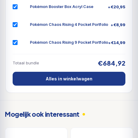
andere types dan normaal, terwijl Dragonite ex en
+
€
20,95
Pokémon Booster Box Acryl Case
Greedent ex hun eigen innerlijke krachten tonen.
Revavroom ex, Melmetal ex en nog meer Pokémon
+
€
8,99
Pokémon Chaos Rising 4 Pocket Portfolio
beloven de loop van de strijd te veranderen in de
Scarlet & Violet-Obsidian Flames-uitbreiding!
+
€
14,99
Pokémon Chaos Rising 9 Pocket Portfolio
€684,92
Totaal bundle
Alles in winkelwagen
Mogelijk ook interessant