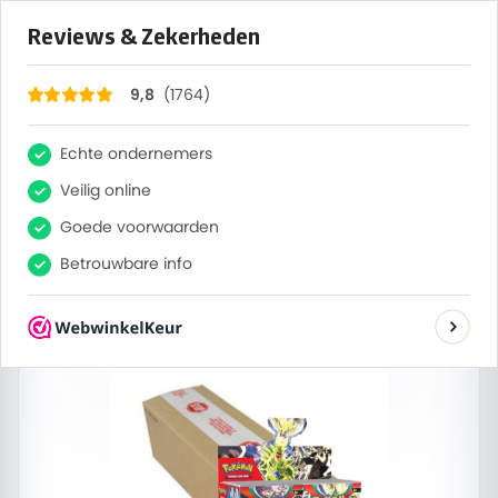
×
1764
Reviews
9,8
0
Zoeken
Same-day verzending
9:28:34
Bestel voor 13:00, vandaag verzonden
Home
/
Alle sets
/
Obsidian Flames
/
Pokémon Scarlet &
Violet Obsidian Flames Booster Box Case
UITVERKOCHT