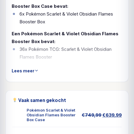
Booster Box Case bevat:
6x Pokémon Scarlet & Violet Obsidian Flames
Booster Box
Een Pokémon Scarlet & Violet Obsidian Flames
Booster Box bevat:
36x Pokémon TCG: Scarlet & Violet Obsidian
Flames Booster
Lees meer
Razende vlammen, gesmeed in
de duisternis!
Roodgloeiende sintels verlichten de pikzwarte nacht
Vaak samen gekocht
en vonken laaien op tot een inferno als Charizard ex
Pokémon Scarlet & Violet
opduikt met nieuwe duistere krachten! Door het
Oorspronkeli
Huid
€
749,99
€
639,99
Obsidian Flames Booster
Box Case
prijs
prijs
glinsterende Terastal-fenomeen krijgen sommige
was:
is:
Pokémon ex, zoals Tyranitar, Eiscue en Vespiquen,
€749,99.
€639