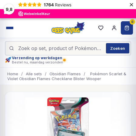
×
1764
Reviews
9,8
0
Zoeken
Verzending op werkdagen
Bestel nu, maandag verzonden
Home
/
Alle sets
/
Obsidian Flames
/
Pokémon Scarlet &
Violet Obsidian Flames Checklane Blister Wooper
UITVERKOCHT