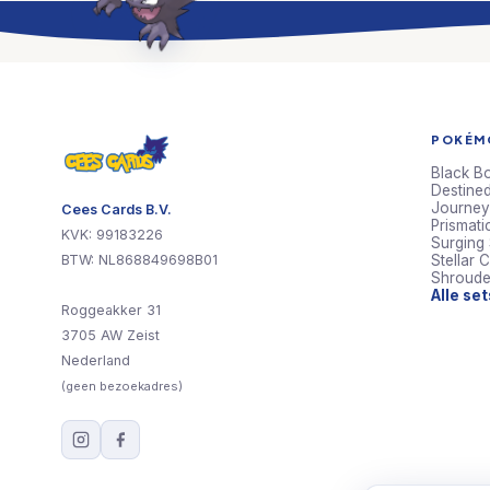
POKÉMO
Black Bo
Destined
Journey
Cees Cards B.V.
Prismati
KVK: 99183226
Surging
BTW: NL868849698B01
Stellar 
Shroude
Alle se
Roggeakker 31
3705 AW Zeist
Nederland
(geen bezoekadres)