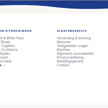
N UITBREIDINGEN
KLANTENSERVICE
lt & White Flare
Verzending & levering
 Rivals
Retouren
 Together
Veelgestelde vragen
c Evolutions
Klachten
 Sparks
Algemene voorwaarden
Crown
Privacyverklaring
d Fable
Bedrijfsgegevens
ts →
Contact