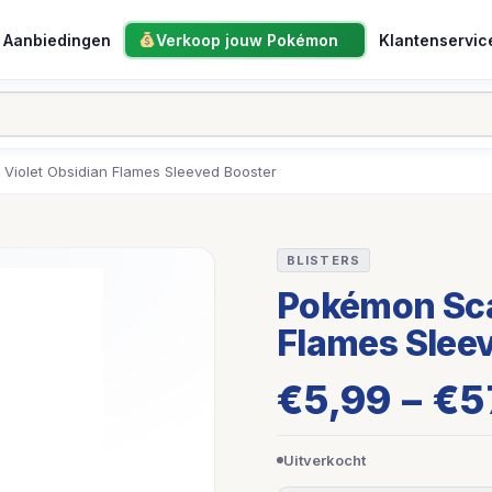
Aanbiedingen
Verkoop jouw Pokémon
Klantenservic
 Violet Obsidian Flames Sleeved Booster
BLISTERS
Pokémon Scar
Flames Slee
€
5,99
–
€
5
Uitverkocht