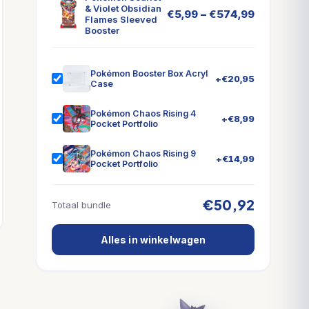
& Violet Obsidian
–
€
5,99
€
574,99
Flames Sleeved
Booster
Pokémon Booster Box Acryl
+
€
20,95
Case
Pokémon Chaos Rising 4
+
€
8,99
Pocket Portfolio
Pokémon Chaos Rising 9
+
€
14,99
Pocket Portfolio
€50,92
Totaal bundle
Alles in winkelwagen