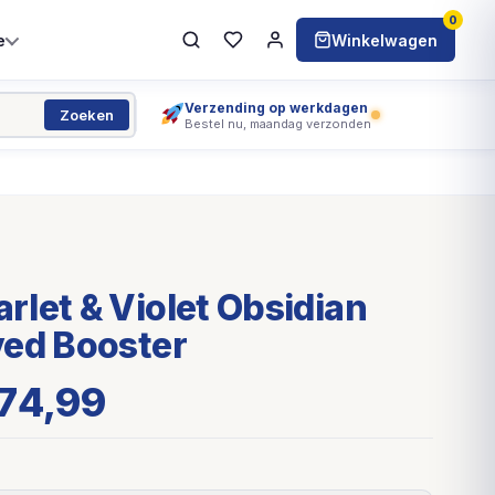
0
e
Winkelwagen
Verzending op werkdagen
Zoeken
Bestel nu, maandag verzonden
let & Violet Obsidian
ved Booster
74,99