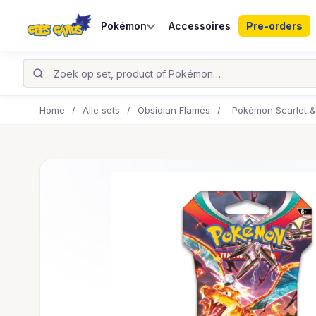
Pokémon
Accessoires
Pre-orders
Home
/
Alle sets
/
Obsidian Flames
/
Pokémon Scarlet &
UITVERKOCHT