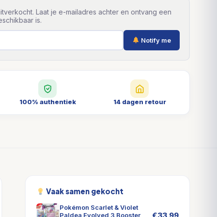
itverkocht. Laat je e-mailadres achter en ontvang een
schikbaar is.
Notify me
100% authentiek
14 dagen retour
Vaak samen gekocht
Pokémon Scarlet & Violet
€
33,99
Paldea Evolved 3 Booster