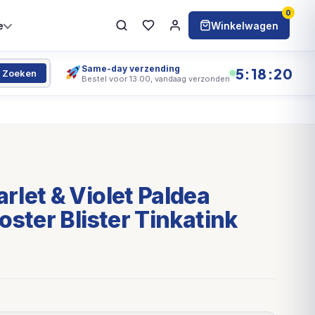
0
e
Winkelwagen
Same-day verzending
5:18:20
Zoeken
Bestel voor 13:00, vandaag verzonden
let & Violet Paldea
oster Blister Tinkatink