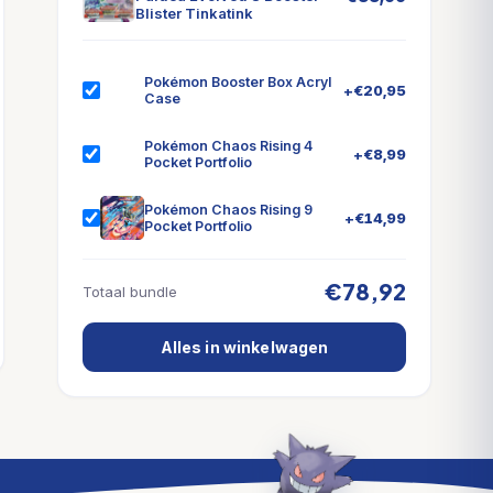
Blister Tinkatink
Pokémon Booster Box Acryl
+
€
20,95
Case
Pokémon Chaos Rising 4
+
€
8,99
Pocket Portfolio
Pokémon Chaos Rising 9
+
€
14,99
Pocket Portfolio
€78,92
Totaal bundle
Alles in winkelwagen