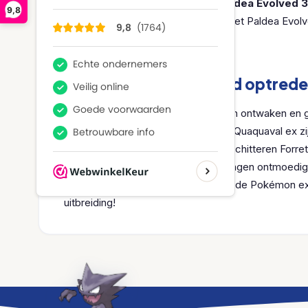
De Pokémon Scarlet & Violet Paldea Evolved 3 
9,8
3x Pokémon TCG: Scarlet & Violet Paldea Evol
1x Tinkatink promo kaart
Beveel een opzwepend optrede
De energie stijgt als nieuwe krachten ontwaken en 
Meowscarada ex, Skeledirge ex en Quaquaval ex z
magie, zang en dans. Ondertussen schitteren Forre
Pao ex, Ting-Lu ex, en anderen brengen ontmoedi
voeren. Zelfs Pikachu voegt zich bij de Pokémon e
uitbreiding!