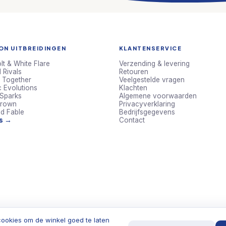
N UITBREIDINGEN
KLANTENSERVICE
lt & White Flare
Verzending & levering
 Rivals
Retouren
 Together
Veelgestelde vragen
c Evolutions
Klachten
 Sparks
Algemene voorwaarden
Crown
Privacyverklaring
d Fable
Bedrijfsgegevens
ts →
Contact
ookies om de winkel goed te laten