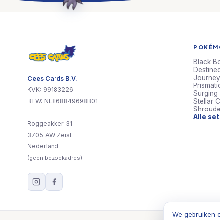
POKÉMO
Black Bo
Destined
Journey
Cees Cards B.V.
Prismati
KVK: 99183226
Surging
BTW: NL868849698B01
Stellar 
Shroude
Alle se
Roggeakker 31
3705 AW Zeist
Nederland
(geen bezoekadres)
We gebruiken c