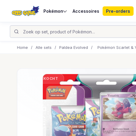
Pokémon
Accessoires
Pre-orders
Home
/
Alle sets
/
Paldea Evolved
/
Pokémon Scarlet & Vi
UITVERKOCHT