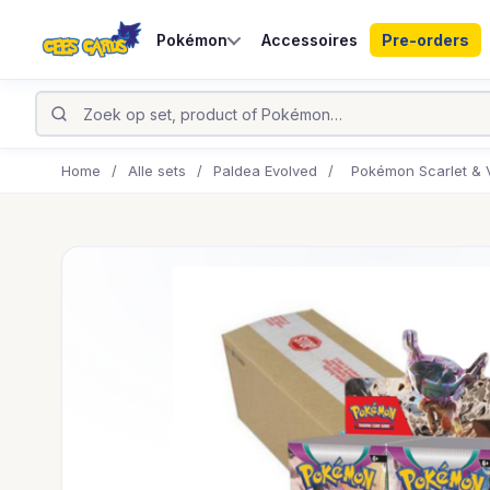
Pokémon
Accessoires
Pre-orders
Home
/
Alle sets
/
Paldea Evolved
/
Pokémon Scarlet & V