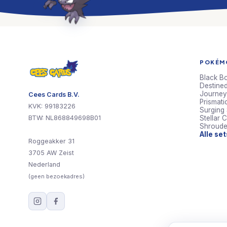
POKÉMO
Black Bo
Destined
Journey
Cees Cards B.V.
Prismati
KVK: 99183226
Surging
BTW: NL868849698B01
Stellar 
Shroude
Alle se
Roggeakker 31
3705 AW Zeist
Nederland
(geen bezoekadres)