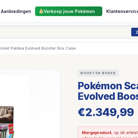
Aanbiedingen
Verkoop jouw Pokémon
Klantenservic
Z
iolet Paldea Evolved Booster Box Case
BOOSTER BOXES
Pokémon Scar
Evolved Boo
€
2.349,99
Margeproduct
, op dit artike