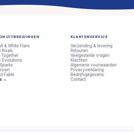
N UITBREIDINGEN
KLANTENSERVICE
lt & White Flare
Verzending & levering
 Rivals
Retouren
 Together
Veelgestelde vragen
c Evolutions
Klachten
 Sparks
Algemene voorwaarden
Crown
Privacyverklaring
d Fable
Bedrijfsgegevens
ts →
Contact