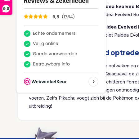
De Pokémon Scarlet & Violet Paldea Evolved 
9,8
6x Pokémon Scarlet & Violet Paldea Evolved B
Een Pokémon Scarlet & Violet Paldea Evolved 
36x Pokémon TCG: Scarlet & Violet Paldea Evo
Beveel een opzwepend optrede
De energie stijgt als nieuwe krachten ontwaken en 
Meowscarada ex, Skeledirge ex en Quaquaval ex z
magie, zang en dans. Ondertussen schitteren Forre
Pao ex, Ting-Lu ex, en anderen brengen ontmoedi
voeren. Zelfs Pikachu voegt zich bij de Pokémon e
uitbreiding!