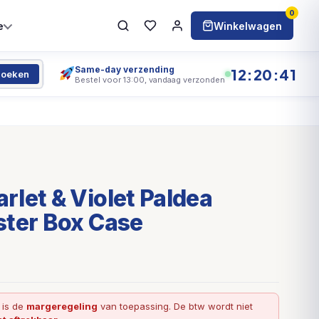
0
e
Winkelwagen
Same-day verzending
12:20:40
oeken
Bestel voor 13:00, vandaag verzonden
let & Violet Paldea
ster Box Case
l is de
margeregeling
van toepassing. De btw wordt niet