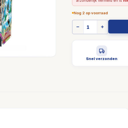
afzonderlijk vermeld en is
ni
Nog 2 op voorraad
−
+
Snel verzonden