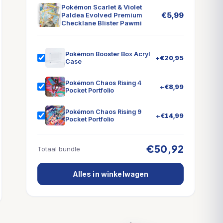
Pokémon Scarlet & Violet
€
5,99
Paldea Evolved Premium
Checklane Blister Pawmi
Pokémon Booster Box Acryl
+
€
20,95
Case
Pokémon Chaos Rising 4
+
€
8,99
Pocket Portfolio
Pokémon Chaos Rising 9
+
€
14,99
Pocket Portfolio
€50,92
Totaal bundle
Alles in winkelwagen