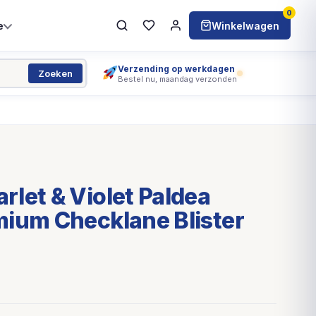
0
e
Winkelwagen
Verzending op werkdagen
Zoeken
Bestel nu, maandag verzonden
let & Violet Paldea
mium Checklane Blister