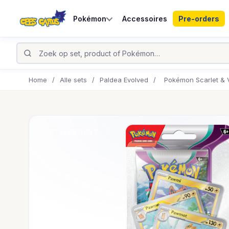
Pokémon
Accessoires
Pre-orders
Home
/
Alle sets
/
Paldea Evolved
/
Pokémon Scarlet & V
UITVERKOCHT