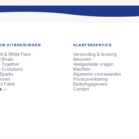
N UITBREIDINGEN
KLANTENSERVICE
lt & White Flare
Verzending & levering
 Rivals
Retouren
 Together
Veelgestelde vragen
c Evolutions
Klachten
 Sparks
Algemene voorwaarden
Crown
Privacyverklaring
d Fable
Bedrijfsgegevens
ts →
Contact