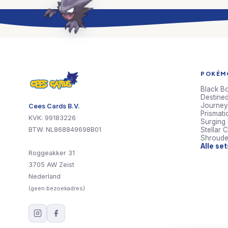
POKÉMO
Black Bo
Destined
Journey
Cees Cards B.V.
Prismati
KVK: 99183226
Surging
BTW: NL868849698B01
Stellar 
Shroude
Alle se
Roggeakker 31
3705 AW Zeist
Nederland
(geen bezoekadres)