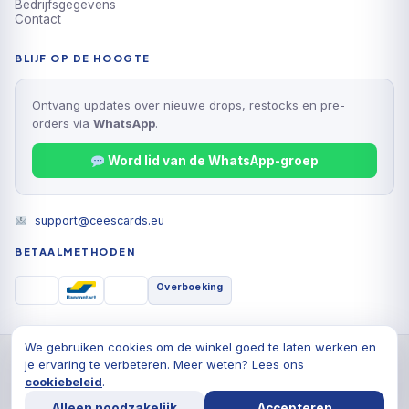
Bedrijfsgegevens
Contact
BLIJF OP DE HOOGTE
Ontvang updates over nieuwe drops, restocks en pre-
orders via
WhatsApp
.
Word lid van de WhatsApp-groep
support@ceescards.eu
BETAALMETHODEN
Overboeking
We gebruiken cookies om de winkel goed te laten werken en
© 2026 Cees Cards B.V., Alle rechten voorbehouden
je ervaring te verbeteren. Meer weten? Lees ons
Privacyverklaring
Algemene voorwaarden
Cookiebeleid
cookiebeleid
.
Alleen noodzakelijk
Accepteren