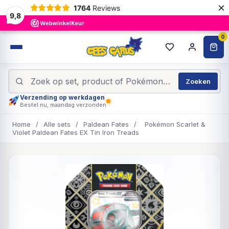
×
1764
Reviews
9,8
0
Zoeken
Verzending op werkdagen
Bestel nu, maandag verzonden
Home
/
Alle sets
/
Paldean Fates
/
Pokémon Scarlet &
Violet Paldean Fates EX Tin Iron Treads
UITVERKOCHT