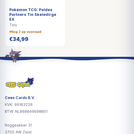
Pokémon TCG: Paldea
Partners Tin Skeledirge
EX
Tins
Nog 2 op voorraad
€
34,99
Cees Cards B.V.
KVK: 99183226
BTW: NL868849698B01
Roggeakker 31
3705 AW Zeist