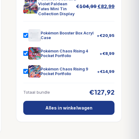
Violet Paldean
Oorspronkelijke
Huidige
€
104,99
€
82,99
Fates Mini Tin
prijs
prijs
Collection Display
was:
is:
€104,99.
€82,99.
Pokémon Booster Box Acryl
+
€
20,95
Case
Pokémon Chaos Rising 4
+
€
8,99
Pocket Portfolio
Pokémon Chaos Rising 9
+
€
14,99
Pocket Portfolio
€127,92
Totaal bundle
Alles in winkelwagen