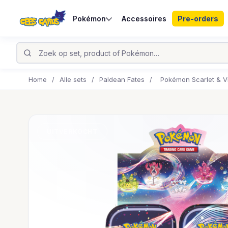
Pokémon
Accessoires
Pre-orders
Home
/
Alle sets
/
Paldean Fates
/
Pokémon Scarlet & Vi
UITVERKOCHT