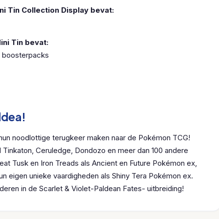
i Tin Collection Display bevat:
ni Tin bevat:
s boosterpacks
ldea!
 hun noodlottige terugkeer maken naar de Pokémon TCG!
jl Tinkaton, Ceruledge, Dondozo en meer dan 100 andere
at Tusk en Iron Treads als Ancient en Future Pokémon ex,
hun eigen unieke vaardigheden als Shiny Tera Pokémon ex.
eren in de Scarlet & Violet-Paldean Fates- uitbreiding!