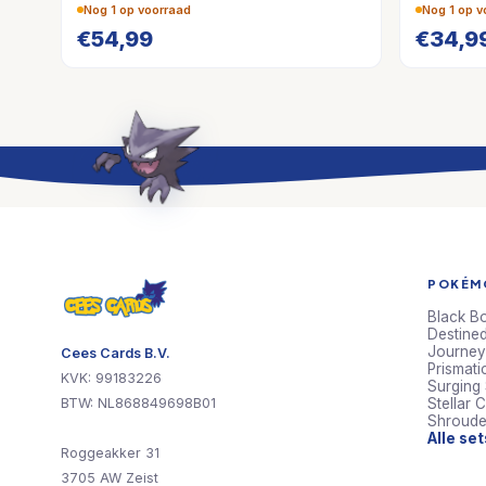
Nog 1 op voorraad
Nog 1 op v
€
54,99
€
34,9
POKÉMO
Black Bo
Destined
Journey
Cees Cards B.V.
Prismati
KVK: 99183226
Surging
BTW: NL868849698B01
Stellar 
Shroude
Alle se
Roggeakker 31
3705 AW Zeist