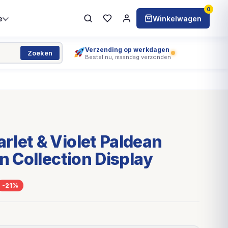
0
e
Winkelwagen
Verzending op werkdagen
Zoeken
Bestel nu, maandag verzonden
let & Violet Paldean
n Collection Display
-21%