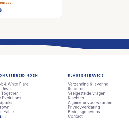
oorraad
9
N UITBREIDINGEN
KLANTENSERVICE
lt & White Flare
Verzending & levering
 Rivals
Retouren
 Together
Veelgestelde vragen
c Evolutions
Klachten
 Sparks
Algemene voorwaarden
Crown
Privacyverklaring
d Fable
Bedrijfsgegevens
ts →
Contact