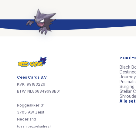
POKÉMO
Black Bo
Destined
Journey
Cees Cards B.V.
Prismati
KVK: 99183226
Surging
BTW: NL868849698B01
Stellar 
Shroude
Alle se
Roggeakker 31
3705 AW Zeist
Nederland
(geen bezoekadres)