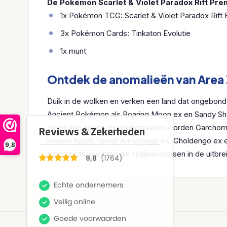
De Pokémon Scarlet & Violet Paradox Rift Pre
1x Pokémon TCG: Scarlet & Violet Paradox Rift 
3x Pokémon Cards: Tinkaton Evolutie
1x munt
Ontdek de anomalieën van Area 
Duik in de wolken en verken een land dat ongebonden
Ancient Pokémon als Roaring Moon ex en Sandy Sho
ex en Iron Hands ex. Ondertussen worden Garchomp
nieuwe types, terwijl Armarouge ex, Gholdengo ex e
9,8
avontuur te wachten als tijdlijnen botsen in de uitb