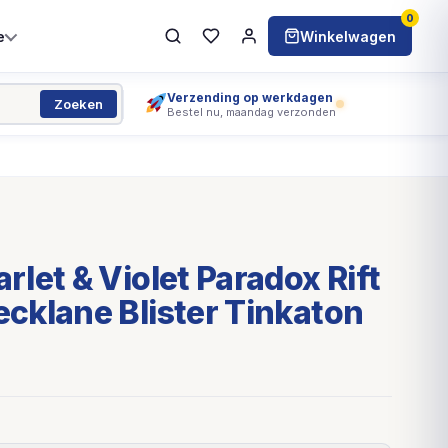
0
e
Winkelwagen
Verzending op werkdagen
Zoeken
Bestel nu, maandag verzonden
let & Violet Paradox Rift
cklane Blister Tinkaton