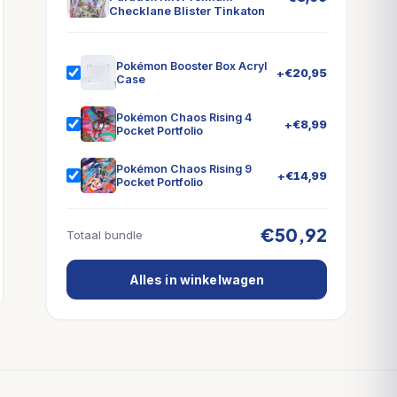
Checklane Blister Tinkaton
Pokémon Booster Box Acryl
+
€
20,95
Case
Pokémon Chaos Rising 4
+
€
8,99
Pocket Portfolio
Pokémon Chaos Rising 9
+
€
14,99
Pocket Portfolio
€50,92
Totaal bundle
Alles in winkelwagen