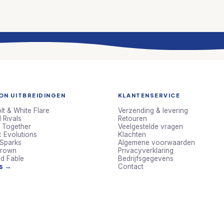
N UITBREIDINGEN
KLANTENSERVICE
lt & White Flare
Verzending & levering
 Rivals
Retouren
 Together
Veelgestelde vragen
c Evolutions
Klachten
 Sparks
Algemene voorwaarden
Crown
Privacyverklaring
d Fable
Bedrijfsgegevens
ts →
Contact