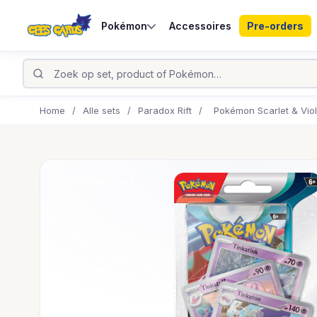
Pokémon
Accessoires
Pre-orders
Home
/
Alle sets
/
Paradox Rift
/
Pokémon Scarlet & Viol
UITVERKOCHT