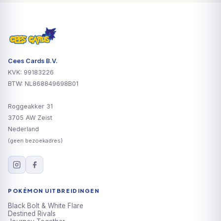
Cees Cards B.V.
KVK: 99183226
BTW: NL868849698B01
Roggeakker 31
3705 AW Zeist
Nederland
(geen bezoekadres)
POKÉMON UITBREIDINGEN
Black Bolt & White Flare
Destined Rivals