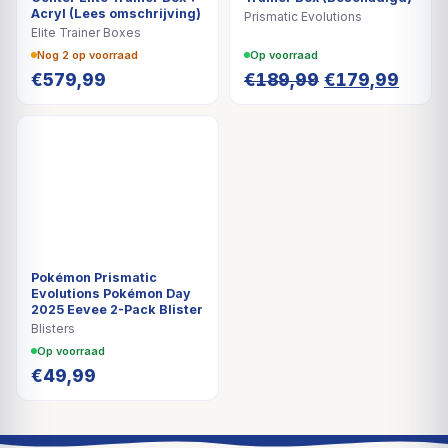
Acryl (Lees omschrijving)
Prismatic Evolutions
Elite Trainer Boxes
Nog 2 op voorraad
Op voorraad
Oorspronkelij
Huidi
€
579,99
€
189,99
€
179,99
prijs
prijs
was:
is:
€189,99.
€179,
Pokémon Prismatic
Evolutions Pokémon Day
2025 Eevee 2-Pack Blister
Blisters
Op voorraad
€
49,99