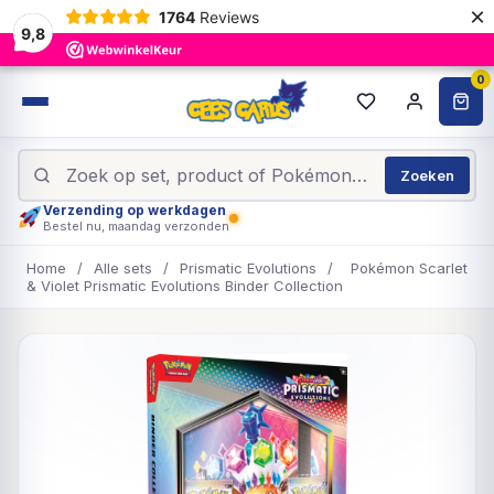
×
1764
Reviews
9,8
0
Zoeken
Verzending op werkdagen
Bestel nu, maandag verzonden
Home
/
Alle sets
/
Prismatic Evolutions
/
Pokémon Scarlet
& Violet Prismatic Evolutions Binder Collection