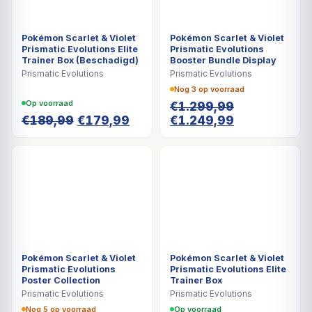
Pokémon Scarlet & Violet
Pokémon Scarlet & Violet
Prismatic Evolutions Elite
Prismatic Evolutions
Trainer Box (Beschadigd)
Booster Bundle Display
Prismatic Evolutions
Prismatic Evolutions
Nog 3 op voorraad
Op voorraad
€
1.299,99
Oorspronkelijke
Huidige
Oorspronkelijke
Huidige
€
189,99
€
179,99
€
1.249,99
prijs
prijs
prijs
prijs
was:
is:
was:
is:
€189,99.
€179,99.
€1.299,99.
€1.249,99.
Pokémon Scarlet & Violet
Pokémon Scarlet & Violet
Prismatic Evolutions
Prismatic Evolutions Elite
Poster Collection
Trainer Box
Prismatic Evolutions
Prismatic Evolutions
Nog 5 op voorraad
Op voorraad