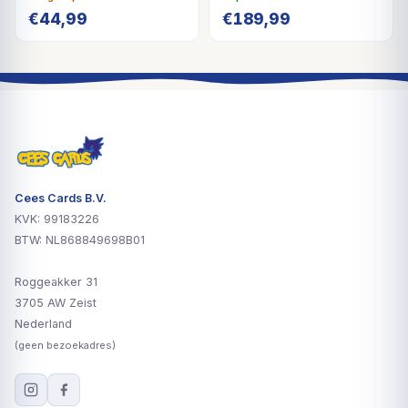
€
44,99
€
189,99
Cees Cards B.V.
KVK: 99183226
BTW: NL868849698B01
Roggeakker 31
3705 AW Zeist
Nederland
(geen bezoekadres)