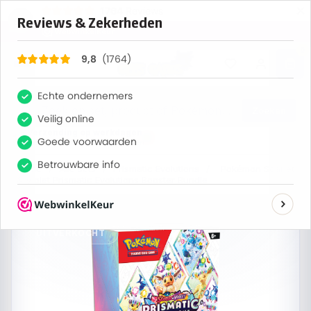
×
1764
Reviews
9,8
0
Zoeken
Verzending op werkdagen
Bestel nu, maandag verzonden
Home
/
Alle sets
/
Prismatic Evolutions
/
Pokémon Scarlet
& Violet Prismatic Evolutions Booster Bundle
UITVERKOCHT