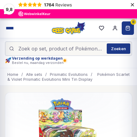
×
1764
Reviews
9,8
0
Zoeken
Verzending op werkdagen
Bestel nu, maandag verzonden
Home
/
Alle sets
/
Prismatic Evolutions
/
Pokémon Scarlet
& Violet Prismatic Evolutions Mini Tin Display
UITVERKOCHT