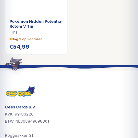
Pokémon Hidden Potential
Rotom V Tin
Tins
Nog 2 op voorraad
€
54,99
Cees Cards B.V.
KVK: 99183226
BTW: NL868849698B01
Roggeakker 31