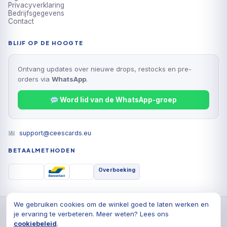
Privacyverklaring
Bedrijfsgegevens
Contact
BLIJF OP DE HOOGTE
Ontvang updates over nieuwe drops, restocks en pre-
orders via
WhatsApp
.
Word lid van de WhatsApp-groep
support@ceescards.eu
BETAALMETHODEN
Overboeking
We gebruiken cookies om de winkel goed te laten werken en
© 2026 Cees Cards B.V., Alle rechten voorbehouden
je ervaring te verbeteren. Meer weten? Lees ons
Privacyverklaring
Algemene voorwaarden
Cookiebeleid
cookiebeleid
.