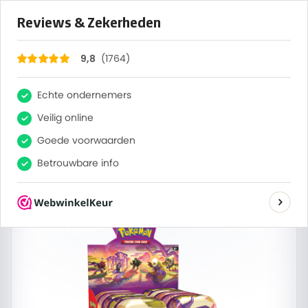
×
1764
Reviews
9,8
0
Zoeken
Same-day verzending
2:17:30
Bestel voor 13:00, vandaag verzonden
Home
/
Alle sets
/
Geen categorie
/
Pokémon Scarlet &
Violet Shrouded Fable Mini Tin Display
UITVERKOCHT