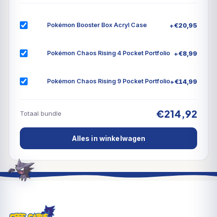
Kitakami!
+
€
20,95
Pokémon Booster Box Acryl Case
Geruchten wervelen en herinneringen bedriegen
terwijl de tijd verstrijkt in het land Kitakami! Bereid je
voor op het vallen van de avond en ontdek een
+
€
8,99
Pokémon Chaos Rising 4 Pocket Portfolio
kwaadaardige aanwezigheid terwijl Pecharunt ex, de
Loyal Three (Okidogi, Munkidori en Fezandipiti)
+
€
14,99
Pokémon Chaos Rising 9 Pocket Portfolio
opdraagt om zijn snode bevelen uit te voeren.
Ondertussen sluit Revavroom ex zich aan bij de
€214,92
Totaal bundle
elektrische Pokémon (Terastallize kaart) en maakt
Kingdra ex een koninklijke plons in de nieuwe serie
Alles in winkelwagen
Pokémon SV – Shrouded Fable!