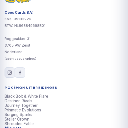
Cees Cards B.V.
KVK: 99183226
BTW: NL868849698B01
Roggeakker 31
3705 AW Zeist
Nederland
(geen bezoekadres)
POKÉMON UITBREIDINGEN
Black Bolt & White Flare
Destined Rivals
Journey Together
Prismatic Evolutions
Surging Sparks
Stellar Crown
Shrouded Fable