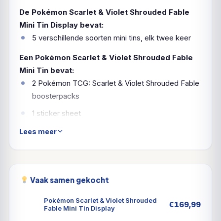
De Pokémon Scarlet & Violet Shrouded Fable
Mini Tin Display bevat:
5 verschillende soorten mini tins, elk twee keer
Een Pokémon Scarlet & Violet Shrouded Fable
Mini Tin bevat:
2 Pokémon TCG: Scarlet & Violet Shrouded Fable
boosterpacks
1 sticker sheet
Een Pokémon art kaart met de art van deze Mini
Lees meer
Tin-je kunt ze alle 5 verzamelen en combineren!
Geruchten wervelen en
Vaak samen gekocht
herinneringen bedriegen terwijl
Pokémon Scarlet & Violet Shrouded
€
169,99
de tijd verstrijkt in het land
Fable Mini Tin Display