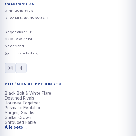
Cees Cards B.V.
KVK: 99183226
BTW: NL868849698B01
Roggeakker 31
3705 AW Zeist
Nederland
(geen bezoekadres)
POKÉMON UITBREIDINGEN
Black Bolt & White Flare
Destined Rivals
Journey Together
Prismatic Evolutions
Surging Sparks
Stellar Crown
Shrouded Fable
Alle sets →