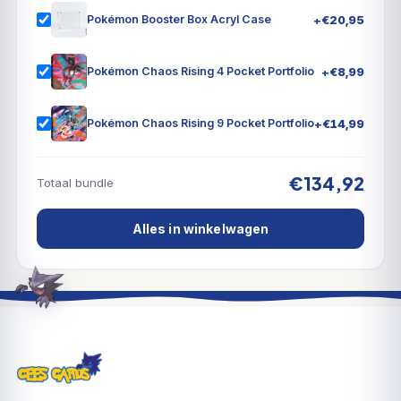
voor op het vallen van de avond en ontdek een
+
€
20,95
Pokémon Booster Box Acryl Case
kwaadaardige aanwezigheid terwijl Pecharunt ex, de
Loyal Three (Okidogi, Munkidori en Fezandipiti)
+
€
8,99
Pokémon Chaos Rising 4 Pocket Portfolio
opdraagt om zijn snode bevelen uit te voeren.
Ondertussen sluit Revavroom ex zich aan bij de
+
€
14,99
Pokémon Chaos Rising 9 Pocket Portfolio
elektrische Pokémon (Terastallize kaart) en maakt
Kingdra ex een koninklijke plons in de nieuwe serie
€134,92
Pokémon SV – Shrouded Fable!
Totaal bundle
Alles in winkelwagen