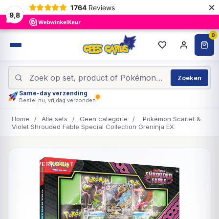
×
1764
Reviews
9,8
0
Zoeken
Same-day verzending
Bestel nu, vrijdag verzonden
Home
/
Alle sets
/
Geen categorie
/
Pokémon Scarlet &
Violet Shrouded Fable Special Collection Greninja EX
UITVERKOCHT