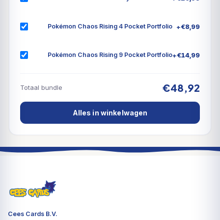
zitten er 3 "foil"-kaarten in elke booster!
+
€
8,99
Pokémon Chaos Rising 4 Pocket Portfolio
+
€
14,99
Pokémon Chaos Rising 9 Pocket Portfolio
€48,92
Totaal bundle
Alles in winkelwagen
Cees Cards B.V.