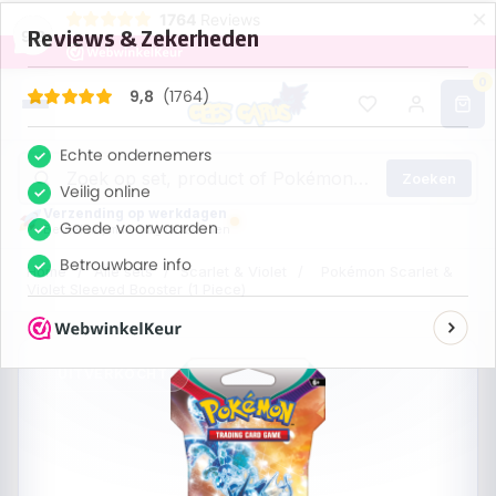
×
1764
Reviews
9,8
0
Zoeken
Verzending op werkdagen
Bestel nu, maandag verzonden
Home
/
Alle sets
/
Scarlet & Violet
/
Pokémon Scarlet &
Violet Sleeved Booster (1 Piece)
UITVERKOCHT