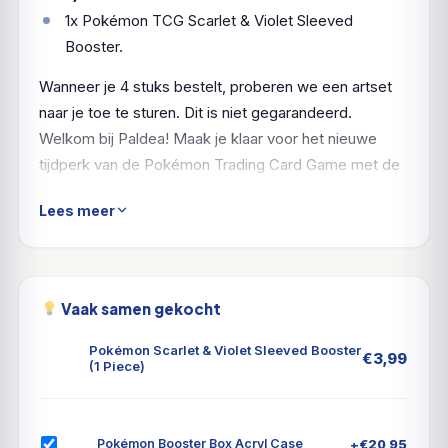
1x Pokémon TCG Scarlet & Violet Sleeved
Booster.
Wanneer je 4 stuks bestelt, proberen we een artset
naar je toe te sturen. Dit is niet gegarandeerd.
Welkom bij Paldea! Maak je klaar voor het nieuwe
tijdperk van de Pokémon Trading Card Game met de
nieuwste serie: Pokémon TCG - Scarlet & Violet. Er
Lees meer
zijn een aantal belangrijke veranderingen doorgevoerd
die het verzamelen van Pokémon-kaarten naar een
nieuw niveau tillen. Zo hebben kaarten nu een zilveren
rand, is er een extra zeldzaamheidssymbool
Vaak samen gekocht
toegevoegd in de vorm van de dubbele ster, en vind
je in elke booster meer zeldzame (holo)kaarten!
Pokémon Scarlet & Violet Sleeved Booster
€
3,99
(1 Piece)
Verder doen supersterke "Pokémon EX"-kaarten hun
intrede. Deze kaarten hebben een hoge HP, speciale
vaardigheden en een prachtig ontwerp. Vanaf nu
+
€
20,95
Pokémon Booster Box Acryl Case