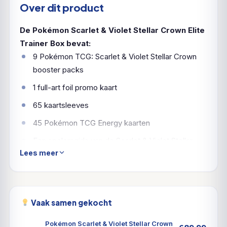
Over dit product
De Pokémon Scarlet & Violet Stellar Crown Elite
Trainer Box bevat:
9 Pokémon TCG: Scarlet & Violet Stellar Crown
booster packs
1 full-art foil promo kaart
65 kaartsleeves
45 Pokémon TCG Energy kaarten
Een spelersgids van de Scarlet & Violet Stellar
Lees meer
Crown uitbreiding
6 damage-counter dobbelstenen
1 competition-legal coin-flip dobbelsteen
Vaak samen gekocht
2 plastic condition markers
Pokémon Scarlet & Violet Stellar Crown
Een collector’s box om alles in te bewaren, met 4