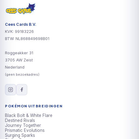
& Violet – Stellar Crown!
Cees Cards B.V.
KVK: 99183226
BTW: NL868849698B01
Roggeakker 31
3705 AW Zeist
Nederland
(geen bezoekadres)
POKÉMON UITBREIDINGEN
Black Bolt & White Flare
Destined Rivals
Journey Together
Prismatic Evolutions
Surging Sparks