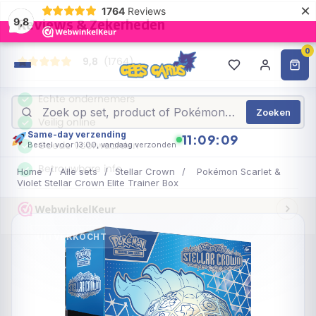
×
1764
Reviews
9,8
0
Zoeken
Same-day verzending
11:09:09
Bestel voor 13:00, vandaag verzonden
Home
/
Alle sets
/
Stellar Crown
/
Pokémon Scarlet &
Violet Stellar Crown Elite Trainer Box
UITVERKOCHT