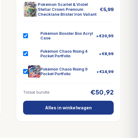
Pokémon Scarlet & Violet
€
5,99
Stellar Crown Premium
Checklane Blister Iron Valiant
Pokémon Booster Box Acryl
+
€
20,95
Case
Pokémon Chaos Rising 4
+
€
8,99
Pocket Portfolio
Pokémon Chaos Rising 9
+
€
14,99
Pocket Portfolio
€50,92
Totaal bundle
Alles in winkelwagen