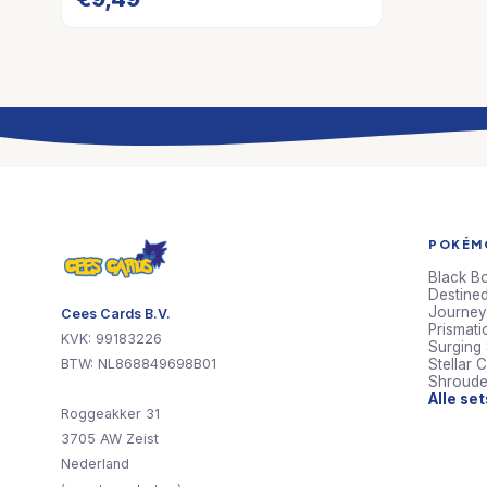
POKÉMO
Black Bo
Destined
Journey
Cees Cards B.V.
Prismati
KVK: 99183226
Surging
BTW: NL868849698B01
Stellar 
Shroude
Alle se
Roggeakker 31
3705 AW Zeist
Nederland