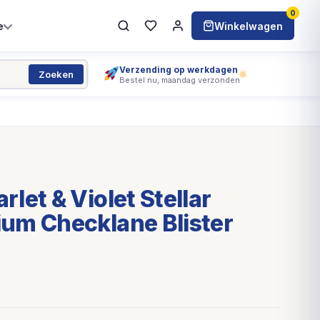
0
e
Winkelwagen
Verzending op werkdagen
Zoeken
Bestel nu, maandag verzonden
let & Violet Stellar
um Checklane Blister