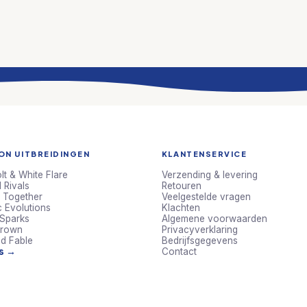
N UITBREIDINGEN
KLANTENSERVICE
lt & White Flare
Verzending & levering
 Rivals
Retouren
 Together
Veelgestelde vragen
c Evolutions
Klachten
 Sparks
Algemene voorwaarden
Crown
Privacyverklaring
d Fable
Bedrijfsgegevens
ts →
Contact