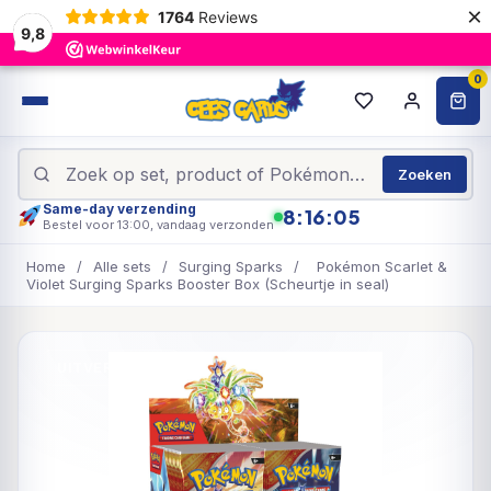
×
1764
Reviews
9,8
0
Zoeken
Same-day verzending
8:16:04
Bestel voor 13:00, vandaag verzonden
Home
/
Alle sets
/
Surging Sparks
/
Pokémon Scarlet &
Violet Surging Sparks Booster Box (Scheurtje in seal)
UITVERKOCHT