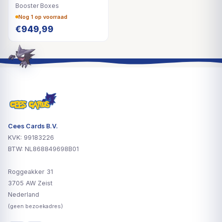
Booster Boxes
Nog 1 op voorraad
€
949,99
Cees Cards B.V.
KVK: 99183226
BTW: NL868849698B01
Roggeakker 31
3705 AW Zeist
Nederland
(geen bezoekadres)