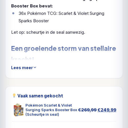
Booster Box bevat:
36x Pokémon TCG: Scarlet & Violet Surging
Sparks Booster
Let op: scheurtje in de seal aanwezig.
Een groeiende storm van stellaire
kracht!
Lees meer
Terawatts elektriciteit stort neer uit de hemel in een
tropisch paradijs en vormt het decor voor de
supercharged Pikachu ex! Met de kracht van een
Stellar Tera Pokémon ex verlicht hij de kustlijn en
Vaak samen gekocht
onthult een parade van draak-Pokémon, aangevoerd
Pokémon Scarlet & Violet
door de torenhoge Alolan Exeggutor ex! Archaludon
Oorspronkeli
Huid
€
269,99
€
249,99
Surging Sparks Booster Box
(Scheurtje in seal)
prijs
prijs
ex en Latias ex maken de horde compleet, terwijl
was:
is:
nieuwe ACE SPEC-kaarten en nog meer nieuwe
€269,99.
€249