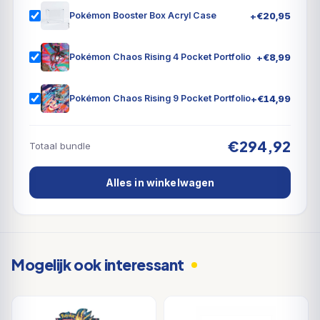
Pokémon ex voor verrassingen zorgen. Stromingen
+
€
20,95
Pokémon Booster Box Acryl Case
knetteren en draken brullen in de uitbreiding Pokémon
TCG: Scarlet & Violet-Surging Sparks!
+
€
8,99
Pokémon Chaos Rising 4 Pocket Portfolio
+
€
14,99
Pokémon Chaos Rising 9 Pocket Portfolio
€294,92
Totaal bundle
Alles in winkelwagen
Mogelijk ook interessant