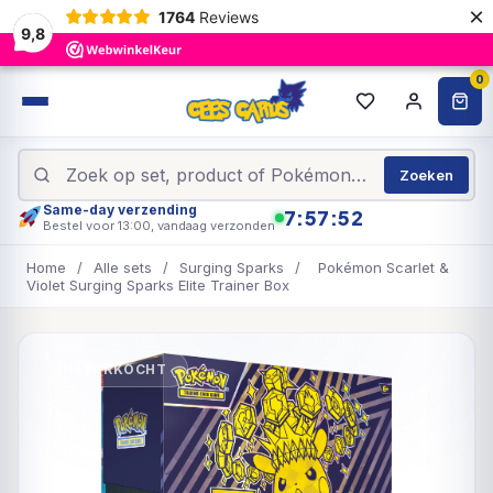
×
1764
Reviews
9,8
0
Zoeken
Same-day verzending
7:57:52
Bestel voor 13:00, vandaag verzonden
Home
/
Alle sets
/
Surging Sparks
/
Pokémon Scarlet &
Violet Surging Sparks Elite Trainer Box
UITVERKOCHT