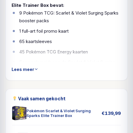
Elite Trainer Box bevat:
9 Pokémon TCG: Scarlet & Violet Surging Sparks
booster packs
1 full-art foil promo kaart
65 kaartsleeves
45 Pokémon TCG Energy kaarten
Een spelersgids van de Scarlet & Violet Surging
Lees meer
Sparks uitbreiding
6 damage-counter dobbelstenen
1 competition-legal coin-flip dobbelsteen
Vaak samen gekocht
2 plastic condition markers
Pokémon Scarlet & Violet Surging
Een collector’s box om alles in te bewaren, met 4
€
139,99
Sparks Elite Trainer Box
dividers
Een codekaart voor Pokémon Trading Card Game