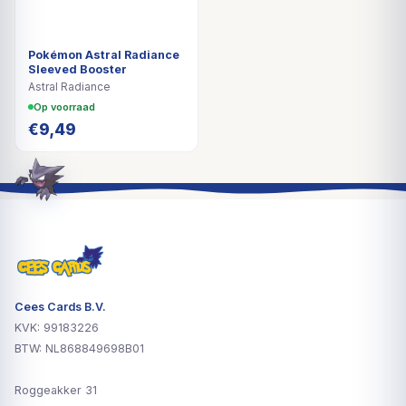
Pokémon Astral Radiance
Sleeved Booster
Astral Radiance
Op voorraad
€
9,49
Cees Cards B.V.
KVK: 99183226
BTW: NL868849698B01
Roggeakker 31