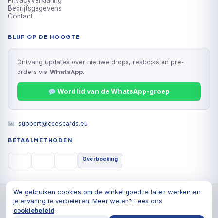
Privacyverklaring
Bedrijfsgegevens
Contact
BLIJF OP DE HOOGTE
Ontvang updates over nieuwe drops, restocks en pre-
orders via
WhatsApp
.
Word lid van de WhatsApp-groep
support@ceescards.eu
BETAALMETHODEN
Overboeking
We gebruiken cookies om de winkel goed te laten werken en
© 2026 Cees Cards B.V., Alle rechten voorbehouden
je ervaring te verbeteren. Meer weten? Lees ons
Privacyverklaring
Algemene voorwaarden
Cookiebeleid
cookiebeleid
.