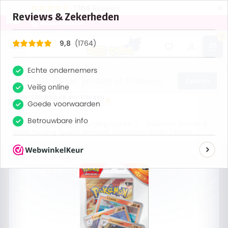
×
1764
Reviews
9,8
0
Zoeken
Verzending op werkdagen
Bestel nu, maandag verzonden
Home
/
Alle sets
/
Surging Sparks
/
Pokémon Scarlet &
Violet Surging Sparks Premium Checklane Blister Litwick
UITVERKOCHT