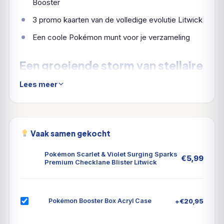
Booster
3 promo kaarten van de volledige evolutie Litwick
Een coole Pokémon munt voor je verzameling
Een groeiende storm van stellaire
kracht!
Lees meer
Terawatts elektriciteit stort neer uit de hemel in een
tropisch paradijs en vormt het decor voor de
supercharged Pikachu ex! Met de kracht van een
Vaak samen gekocht
Stellar Tera Pokémon ex verlicht hij de kustlijn en
Pokémon Scarlet & Violet Surging Sparks
onthult een parade van draak-Pokémon, aangevoerd
€
5,99
Premium Checklane Blister Litwick
door de torenhoge Alolan Exeggutor ex! Archaludon
ex en Latias ex maken de horde compleet, terwijl
nieuwe ACE SPEC-kaarten en nog meer nieuwe
+
€
20,95
Pokémon Booster Box Acryl Case
Pokémon ex voor verrassingen zorgen. Stromingen
knetteren en draken brullen in de uitbreiding Pokémon