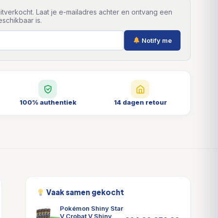
itverkocht. Laat je e-mailadres achter en ontvang een
schikbaar is.
Notify me
100% authentiek
14 dagen retour
Vaak samen gekocht
Pokémon Shiny Star
V Crobat V Shiny