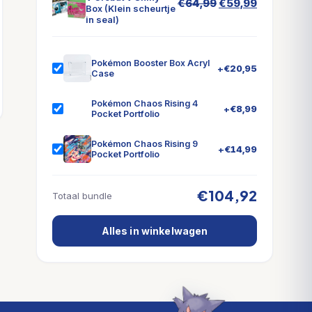
Oorspronkelijke
Huidige
€
64,99
€
59,99
Box (Klein scheurtje
prijs
prijs
in seal)
was:
is:
€64,99.
€59,99.
Pokémon Booster Box Acryl
+
€
20,95
Case
Pokémon Chaos Rising 4
+
€
8,99
Pocket Portfolio
Pokémon Chaos Rising 9
+
€
14,99
Pocket Portfolio
€104,92
Totaal bundle
Alles in winkelwagen