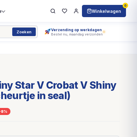
0
e
Winkelwagen
Verzending op werkdagen
Zoeken
Bestel nu, maandag verzonden
ny Star V Crobat V Shiny
heurtje in seal)
-8%