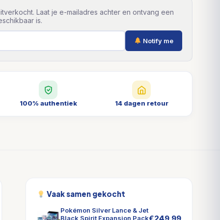
itverkocht. Laat je e-mailadres achter en ontvang een
schikbaar is.
Notify me
100% authentiek
14 dagen retour
Vaak samen gekocht
Pokémon Silver Lance & Jet
€
249,99
Black Spirit Expansion Pack