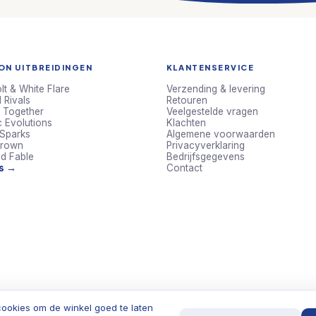
N UITBREIDINGEN
KLANTENSERVICE
lt & White Flare
Verzending & levering
 Rivals
Retouren
 Together
Veelgestelde vragen
c Evolutions
Klachten
 Sparks
Algemene voorwaarden
Crown
Privacyverklaring
d Fable
Bedrijfsgegevens
ts →
Contact
ookies om de winkel goed te laten