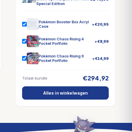
Special Edition
Pokémon Booster Box Acryl
+
€
20,95
Case
Pokémon Chaos Rising 4
+
€
8,99
Pocket Portfolio
Pokémon Chaos Rising 9
+
€
14,99
Pocket Portfolio
€294,92
Totaal bundle
Alles in winkelwagen