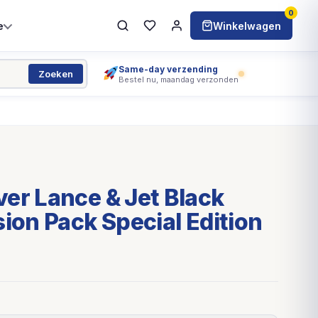
0
e
Winkelwagen
Same-day verzending
Zoeken
Bestel nu, maandag verzonden
er Lance & Jet Black
sion Pack Special Edition