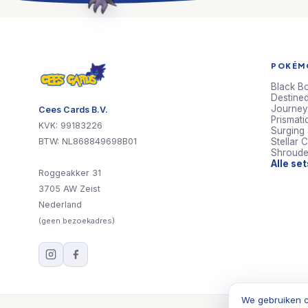
POKÉMO
Black Bo
Destined
Journey
Cees Cards B.V.
Prismati
KVK: 99183226
Surging
BTW: NL868849698B01
Stellar 
Shroude
Alle se
Roggeakker 31
3705 AW Zeist
Nederland
(geen bezoekadres)
We gebruiken c