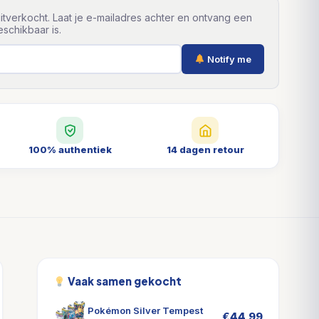
itverkocht. Laat je e-mailadres achter en ontvang een
schikbaar is.
Notify me
100% authentiek
14 dagen retour
Vaak samen gekocht
Pokémon Silver Tempest
€
44,99