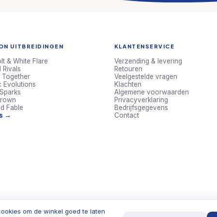
N UITBREIDINGEN
KLANTENSERVICE
lt & White Flare
Verzending & levering
 Rivals
Retouren
 Together
Veelgestelde vragen
c Evolutions
Klachten
 Sparks
Algemene voorwaarden
Crown
Privacyverklaring
d Fable
Bedrijfsgegevens
ts →
Contact
ookies om de winkel goed te laten