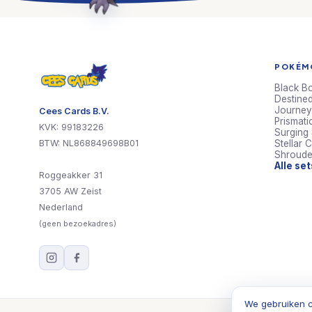
POKÉMO
Black Bo
Destined
Journey
Cees Cards B.V.
Prismati
KVK: 99183226
Surging
BTW: NL868849698B01
Stellar 
Shroude
Alle se
Roggeakker 31
3705 AW Zeist
Nederland
(geen bezoekadres)
We gebruiken c