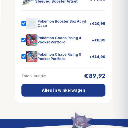
Sleeved Booster Artset
Pokémon Booster Box Acryl
+
€
20,95
Case
Pokémon Chaos Rising 4
+
€
8,99
Pocket Portfolio
Pokémon Chaos Rising 9
+
€
14,99
Pocket Portfolio
€89,92
Totaal bundle
Alles in winkelwagen