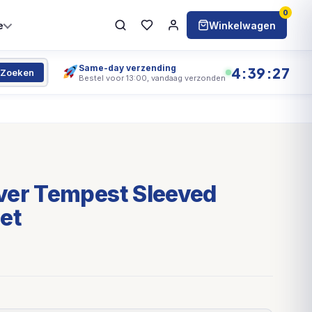
0
e
Winkelwagen
Same-day verzending
4:39:27
Zoeken
Bestel voor 13:00, vandaag verzonden
ver Tempest Sleeved
et