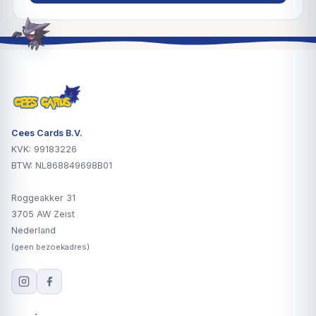
Cees Cards B.V.
KVK: 99183226
BTW: NL868849698B01
Roggeakker 31
3705 AW Zeist
Nederland
(geen bezoekadres)