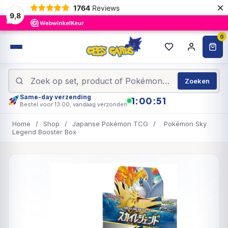
×
1764
Reviews
9,8
0
Zoeken
Same-day verzending
1:00:51
Bestel voor 13:00, vandaag verzonden
Home
/
Shop
/
Japanse Pokémon TCG
/
Pokémon Sky
Legend Booster Box
UITVERKOCHT