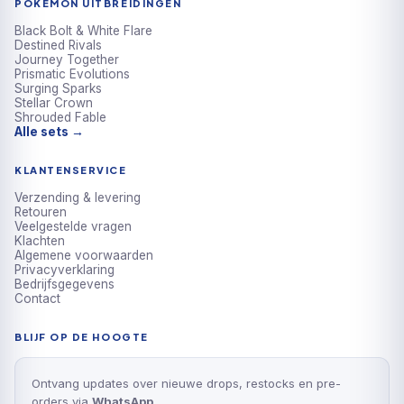
POKÉMON UITBREIDINGEN
Black Bolt & White Flare
Destined Rivals
Journey Together
Prismatic Evolutions
Surging Sparks
Stellar Crown
Shrouded Fable
Alle sets →
KLANTENSERVICE
Verzending & levering
Retouren
Veelgestelde vragen
Klachten
Algemene voorwaarden
Privacyverklaring
Bedrijfsgegevens
Contact
BLIJF OP DE HOOGTE
Ontvang updates over nieuwe drops, restocks en pre-
orders via
WhatsApp
.