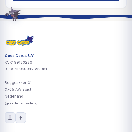
Cees Cards B.V.
KVK: 99183226
BTW: NL868849698B01
Roggeakker 31
3705 AW Zeist
Nederland
(geen bezoekadres)