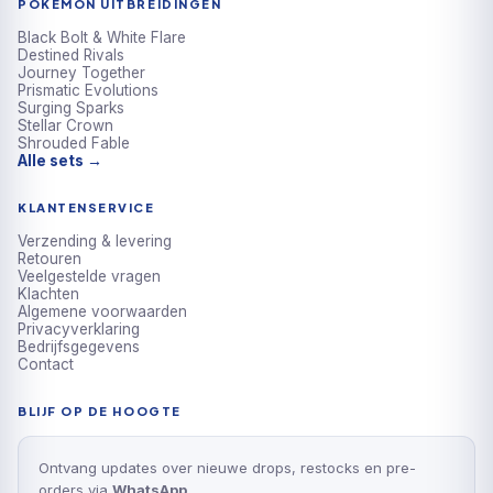
POKÉMON UITBREIDINGEN
Black Bolt & White Flare
Destined Rivals
Journey Together
Prismatic Evolutions
Surging Sparks
Stellar Crown
Shrouded Fable
Alle sets →
KLANTENSERVICE
Verzending & levering
Retouren
Veelgestelde vragen
Klachten
Algemene voorwaarden
Privacyverklaring
Bedrijfsgegevens
Contact
BLIJF OP DE HOOGTE
Ontvang updates over nieuwe drops, restocks en pre-
orders via
WhatsApp
.