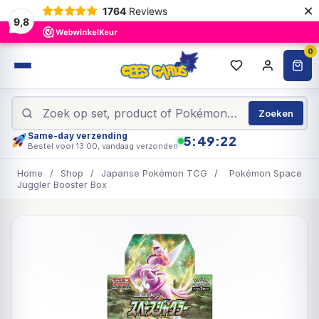
×
1764
Reviews
9,8
0
Zoeken
Same-day verzending
5:49:22
Bestel voor 13:00, vandaag verzonden
Home
/
Shop
/
Japanse Pokémon TCG
/
Pokémon Space
Juggler Booster Box
UITVERKOCHT