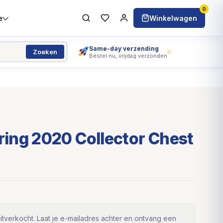
0
e
Winkelwagen
Same-day verzending
Zoeken
Bestel nu, vrijdag verzonden
ing 2020 Collector Chest
itverkocht. Laat je e-mailadres achter en ontvang een