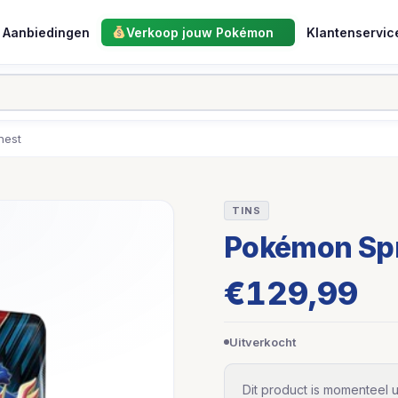
Aanbiedingen
Verkoop jouw Pokémon
Klantenservic
hest
TINS
Pokémon Spr
€
129,99
Uitverkocht
Dit product is momenteel u