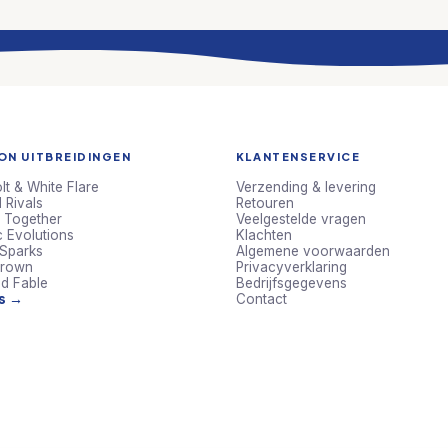
N UITBREIDINGEN
KLANTENSERVICE
lt & White Flare
Verzending & levering
 Rivals
Retouren
 Together
Veelgestelde vragen
c Evolutions
Klachten
 Sparks
Algemene voorwaarden
Crown
Privacyverklaring
d Fable
Bedrijfsgegevens
ts →
Contact