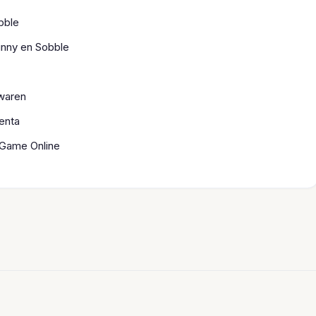
bble
nny en Sobble
ewaren
enta
 Game Online