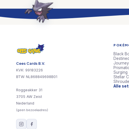
POKÉMO
Black Bo
Destined
Journey
Cees Cards B.V.
Prismati
KVK: 99183226
Surging
BTW: NL868849698B01
Stellar 
Shroude
Alle se
Roggeakker 31
3705 AW Zeist
Nederland
(geen bezoekadres)