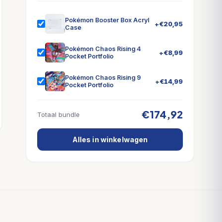
Pokémon Booster Box Acryl
+
€
20,95
Case
Pokémon Chaos Rising 4
+
€
8,99
Pocket Portfolio
Pokémon Chaos Rising 9
+
€
14,99
Pocket Portfolio
€174,92
Totaal bundle
Alles in winkelwagen