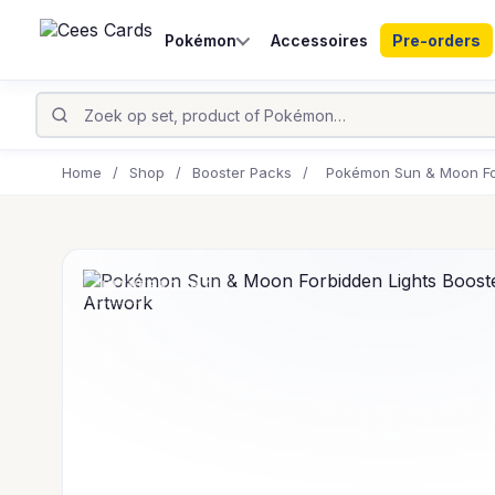
Pokémon
Accessoires
Pre-orders
Home
/
Shop
/
Booster Packs
/
Pokémon Sun & Moon For
UITVERKOCHT