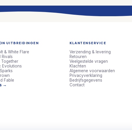
N UITBREIDINGEN
KLANTENSERVICE
lt & White Flare
Verzending & levering
 Rivals
Retouren
 Together
Veelgestelde vragen
c Evolutions
Klachten
 Sparks
Algemene voorwaarden
Crown
Privacyverklaring
d Fable
Bedrijfsgegevens
ts →
Contact