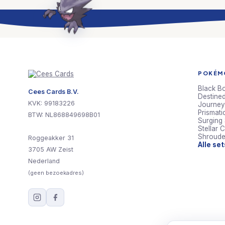
POKÉMO
Black Bo
Cees Cards B.V.
Destined
KVK: 99183226
Journey
Prismati
BTW: NL868849698B01
Surging
Stellar 
Shroude
Roggeakker 31
Alle se
3705 AW Zeist
Nederland
(geen bezoekadres)