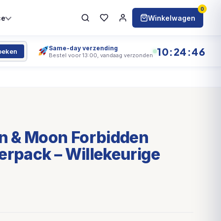
0
ce
Winkelwagen
Same-day verzending
10:24:46
oeken
Bestel voor 13:00, vandaag verzonden
 & Moon Forbidden
erpack – Willekeurige