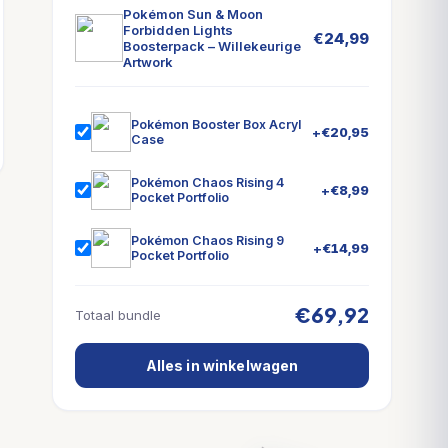
Pokémon Sun & Moon
Forbidden Lights
€
24,99
Boosterpack – Willekeurige
Artwork
Pokémon Booster Box Acryl
+
€
20,95
Case
Pokémon Chaos Rising 4
+
€
8,99
Pocket Portfolio
Pokémon Chaos Rising 9
+
€
14,99
Pocket Portfolio
€69,92
Totaal bundle
Alles in winkelwagen