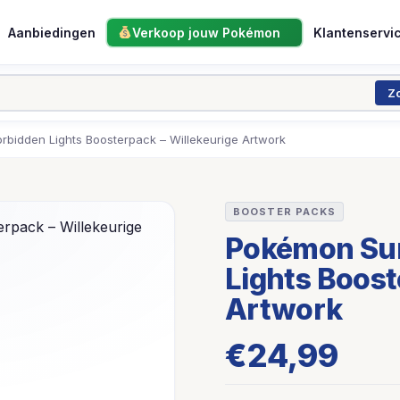
Aanbiedingen
Verkoop jouw Pokémon
Klantenservi
Z
bidden Lights Boosterpack – Willekeurige Artwork
BOOSTER PACKS
Pokémon Sun
Lights Boost
Artwork
€
24,99