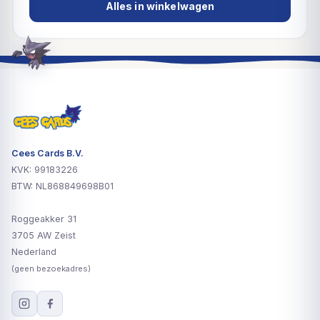
Alles in winkelwagen
Cees Cards B.V.
KVK: 99183226
BTW: NL868849698B01
Roggeakker 31
3705 AW Zeist
Nederland
(geen bezoekadres)