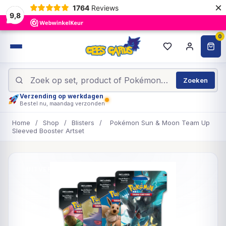
×
1764
Reviews
9,8
0
Zoeken
Verzending op werkdagen
Bestel nu, maandag verzonden
Home
/
Shop
/
Blisters
/
Pokémon Sun & Moon Team Up
Sleeved Booster Artset
UITVERKOCHT