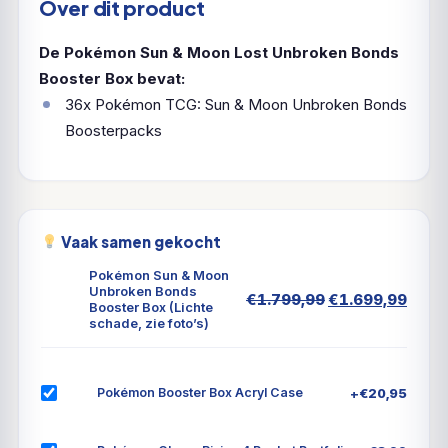
Over dit product
De Pokémon Sun & Moon Lost Unbroken Bonds
Booster Box bevat:
36x Pokémon TCG: Sun & Moon Unbroken Bonds
Boosterpacks
Vaak samen gekocht
Pokémon Sun & Moon
Unbroken Bonds
Oorspronkelijk
Huid
€
1.799,99
€
1.699,99
Booster Box (Lichte
prijs
prijs
schade, zie foto’s)
was:
is:
€1.799,99.
€1.6
+
€
20,95
Pokémon Booster Box Acryl Case