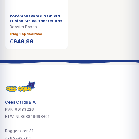
Pokémon Sword & Shield
Fusion Strike Booster Box
Booster Boxes
Nog 1 op voorraad
€
949,99
Cees Cards B.V.
KVK: 99183226
BTW: NL868849698B01
Roggeakker 31
3705 AW Zeist