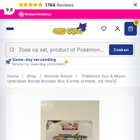
×
1764
Reviews
9,8
0
Zoeken
Same-day verzending
Bestel nu, maandag verzonden
Home
/
Shop
/
Booster Boxes
/
Pokémon Sun & Moon
Unbroken Bonds Booster Box (Lichte schade, zie foto’s)
UITVERKOCHT