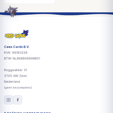
Cees Cards B.V.
KVK: 99183226
BTW: NL868849698B01
Roggeakker 31
3705 AW Zeist
Nederland
(geen bezoekadres)