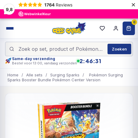
×
1764
Reviews
9,8
0
Zoeken
Same-day verzending
2:46:31
Bestel voor 13:00, vandaag verzonden
Home
/
Alle sets
/
Surging Sparks
/
Pokémon Surging
Sparks Booster Bundle Pokémon Center Version
UITVERKOCHT