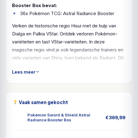
Booster Box bevat:
36x Pokémon TCG: Astral Radiance Booster
Verken de historische regio Hisui met de hulp van
Dialga en Palkia VStar. Ontdek verloren Pokémon-
variëteiten en tast VStar-variëteiten. In deze
magische regio vind je ook legendarische trainers en
vele varianten van Shiny, toen bekend als Radiant. Dit
en nog veel meer zit in de nieuwe Pokémon TCG-
Lees meer
uitbreiding: Sword & Shield Astral Radiance!
Vaak samen gekocht
Pokémon Sword & Shield Astral
€
369,99
Radiance Booster Box