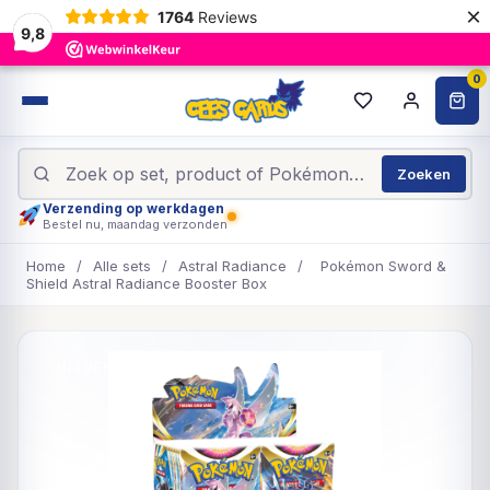
×
1764
Reviews
9,8
0
Zoeken
Verzending op werkdagen
Bestel nu, maandag verzonden
Home
/
Alle sets
/
Astral Radiance
/
Pokémon Sword &
Shield Astral Radiance Booster Box
UITVERKOCHT