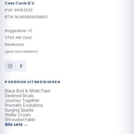
Cees Cards B.V.
KVK: 99183226
BTW: NL868849698B01
Roggeakker 31
3705 AW Zeist
Nederland
(geen bezoekadres)
POKÉMON UITBREIDINGEN
Black Bolt & White Flare
Destined Rivals
Journey Together
Prismatic Evolutions
Surging Sparks
Stellar Crown
Shrouded Fable
Alle sets →