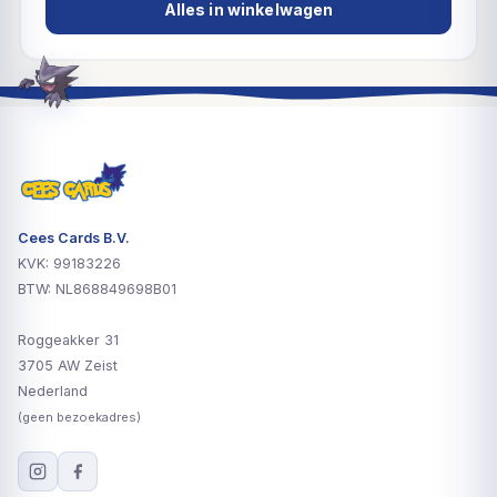
Alles in winkelwagen
Cees Cards B.V.
KVK: 99183226
BTW: NL868849698B01
Roggeakker 31
3705 AW Zeist
Nederland
(geen bezoekadres)