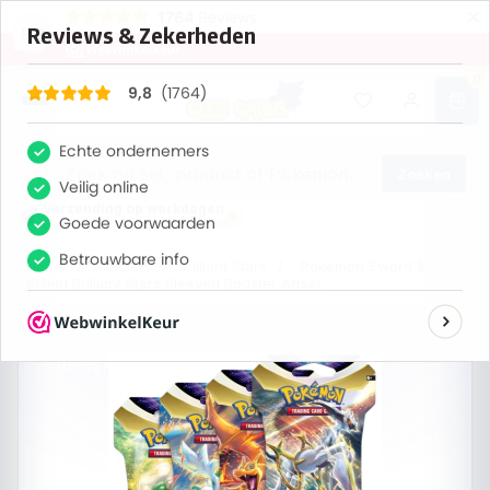
×
1764
Reviews
9,8
0
Zoeken
Verzending op werkdagen
Bestel nu, maandag verzonden
Home
/
Alle sets
/
Brilliant Stars
/
Pokémon Sword &
Shield Brilliant Stars Sleeved Booster Artset
UITVERKOCHT