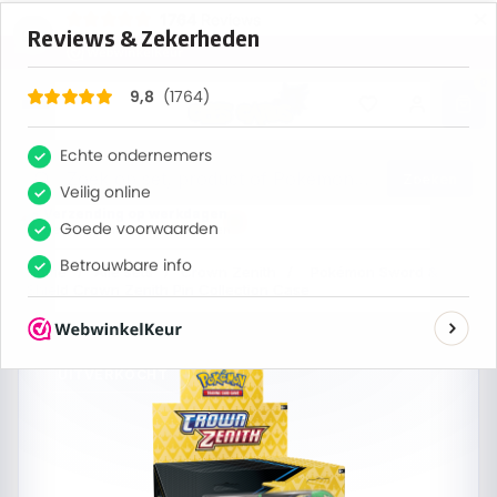
×
1764
Reviews
9,8
0
Zoeken
Verzending op werkdagen
Bestel nu, maandag verzonden
Home
/
Alle sets
/
Crown Zenith
/
Pokémon Sword &
Shield Crown Zenith Pin Collection Case
UITVERKOCHT