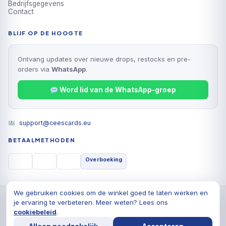
Bedrijfsgegevens
Contact
BLIJF OP DE HOOGTE
Ontvang updates over nieuwe drops, restocks en pre-
orders via
WhatsApp
.
Word lid van de WhatsApp-groep
support@ceescards.eu
BETAALMETHODEN
Overboeking
We gebruiken cookies om de winkel goed te laten werken en
© 2026 Cees Cards B.V., Alle rechten voorbehouden
je ervaring te verbeteren. Meer weten? Lees ons
Privacyverklaring
Algemene voorwaarden
Cookiebeleid
cookiebeleid
.