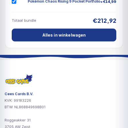
+
€
14,99
Pokémon Chaos Rising 9 Pocket Portfolio
€212,92
Totaal bundle
Alles in winkelwagen
Cees Cards B.V.
KVK: 99183226
BTW: NL868849698B01
Roggeakker 31
3705 AW Zeist